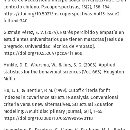
contexto chileno. Psicoperspectivas, 13(2), 156–164.
https://doi.org/10.5027/psicoperspectivas-Vol13-Issue2-
fulltext-340
Guzmán Pérez, E. V. (2024). Estrés percibido y empatía en
estudiantes universitarios que tienen mascotas [Tesis de
pregrado, Universidad Técnica de Ambato].
https://doi.org/10.55204/pcc.v4i1.e66
Hinkle, D. E., Wiersma, W., & Jurs, S. G. (2003). Applied
statistics for the behavioral sciences (Vol. 663). Houghton
Mifflin.
Hu, L. T., & Bentler, P. M. (1999). Cutoff criteria for fit
indexes in covariance structure analysis: Conventional
criteria versus new alternatives. Structural Equation
Modeling: A Multidisciplinary Journal, 6(1), 1–55.
https://doi.org/10.1080/10705519909540118
Levenstein, S., Prantera, C., Varvo, V., Scribano, M. L., Berto,