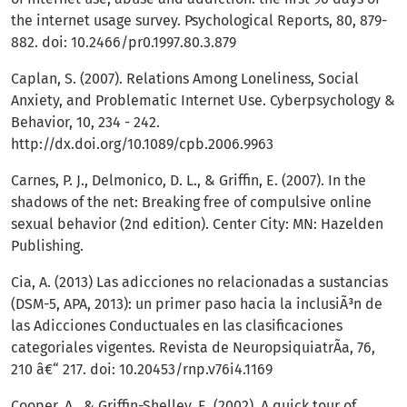
the internet usage survey. Psychological Reports, 80, 879-
882. doi: 10.2466/pr0.1997.80.3.879
Caplan, S. (2007). Relations Among Loneliness, Social
Anxiety, and Problematic Internet Use. Cyberpsychology &
Behavior, 10, 234 - 242.
http://dx.doi.org/10.1089/cpb.2006.9963
Carnes, P. J., Delmonico, D. L., & Griffin, E. (2007). In the
shadows of the net: Breaking free of compulsive online
sexual behavior (2nd edition). Center City: MN: Hazelden
Publishing.
Cia, A. (2013) Las adicciones no relacionadas a sustancias
(DSM-5, APA, 2013): un primer paso hacia la inclusiÃ³n de
las Adicciones Conductuales en las clasificaciones
categoriales vigentes. Revista de NeuropsiquiatrÃ­a, 76,
210 â€“ 217. doi: 10.20453/rnp.v76i4.1169
Cooper, A., & Griffin-Shelley, E. (2002). A quick tour of