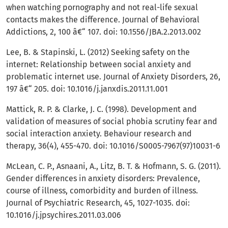
when watching pornography and not real-life sexual
contacts makes the difference. Journal of Behavioral
Addictions, 2, 100 â€“ 107. doi: 10.1556/JBA.2.2013.002
Lee, B. & Stapinski, L. (2012) Seeking safety on the
internet: Relationship between social anxiety and
problematic internet use. Journal of Anxiety Disorders, 26,
197 â€“ 205. doi: 10.1016/j.janxdis.2011.11.001
Mattick, R. P. & Clarke, J. C. (1998). Development and
validation of measures of social phobia scrutiny fear and
social interaction anxiety. Behaviour research and
therapy, 36(4), 455-470. doi: 10.1016/S0005-7967(97)10031-6
McLean, C. P., Asnaani, A., Litz, B. T. & Hofmann, S. G. (2011).
Gender differences in anxiety disorders: Prevalence,
course of illness, comorbidity and burden of illness.
Journal of Psychiatric Research, 45, 1027-1035. doi:
10.1016/j.jpsychires.2011.03.006