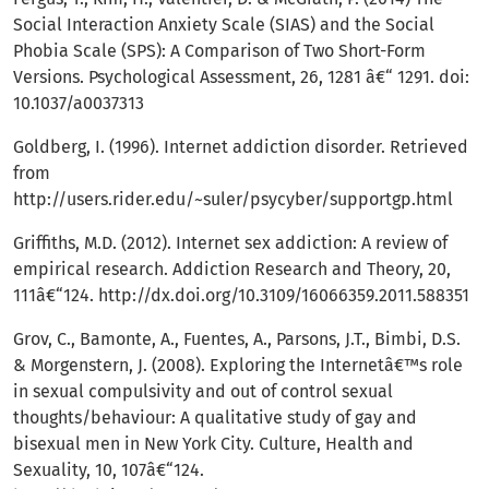
Social Interaction Anxiety Scale (SIAS) and the Social
Phobia Scale (SPS): A Comparison of Two Short-Form
Versions. Psychological Assessment, 26, 1281 â€“ 1291. doi:
10.1037/a0037313
Goldberg, I. (1996). Internet addiction disorder. Retrieved
from
http://users.rider.edu/~suler/psycyber/supportgp.html
Griffiths, M.D. (2012). Internet sex addiction: A review of
empirical research. Addiction Research and Theory, 20,
111â€“124.
http://dx.doi.org/10.3109/16066359.2011.588351
Grov, C., Bamonte, A., Fuentes, A., Parsons, J.T., Bimbi, D.S.
& Morgenstern, J. (2008). Exploring the Internetâ€™s role
in sexual compulsivity and out of control sexual
thoughts/behaviour: A qualitative study of gay and
bisexual men in New York City. Culture, Health and
Sexuality, 10, 107â€“124.