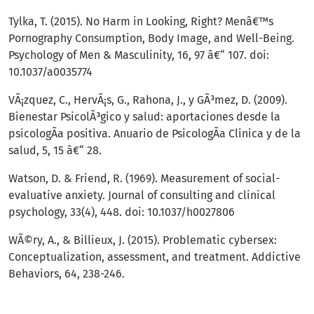
Tylka, T. (2015). No Harm in Looking, Right? Menâ€™s
Pornography Consumption, Body Image, and Well-Being.
Psychology of Men & Masculinity, 16, 97 â€“ 107. doi:
10.1037/a0035774
VÃ¡zquez, C., HervÃ¡s, G., Rahona, J., y GÃ³mez, D. (2009).
Bienestar PsicolÃ³gico y salud: aportaciones desde la
psicologÃ­a positiva. Anuario de PsicologÃ­a Clinica y de la
salud, 5, 15 â€“ 28.
Watson, D. & Friend, R. (1969). Measurement of social-
evaluative anxiety. Journal of consulting and clinical
psychology, 33(4), 448. doi: 10.1037/h0027806
WÃ©ry, A., & Billieux, J. (2015). Problematic cybersex:
Conceptualization, assessment, and treatment. Addictive
Behaviors, 64, 238-246.