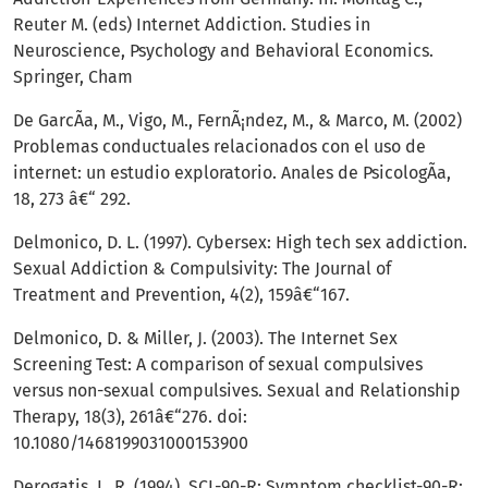
Reuter M. (eds) Internet Addiction. Studies in
Neuroscience, Psychology and Behavioral Economics.
Springer, Cham
De GarcÃ­a, M., Vigo, M., FernÃ¡ndez, M., & Marco, M. (2002)
Problemas conductuales relacionados con el uso de
internet: un estudio exploratorio. Anales de PsicologÃ­a,
18, 273 â€“ 292.
Delmonico, D. L. (1997). Cybersex: High tech sex addiction.
Sexual Addiction & Compulsivity: The Journal of
Treatment and Prevention, 4(2), 159â€“167.
Delmonico, D. & Miller, J. (2003). The Internet Sex
Screening Test: A comparison of sexual compulsives
versus non-sexual compulsives. Sexual and Relationship
Therapy, 18(3), 261â€“276. doi:
10.1080/1468199031000153900
Derogatis, L. R. (1994). SCL-90-R: Symptom checklist-90-R: