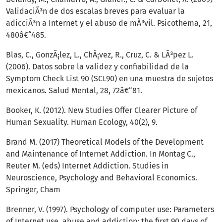
ValidaciÃ³n de dos escalas breves para evaluar la
adicciÃ³n a Internet y el abuso de mÃ³vil. Psicothema, 21,
480â€“485.
Blas, C., GonzÃ¡lez, L., ChÃ¡vez, R., Cruz, C. & LÃ³pez L.
(2006). Datos sobre la validez y confiabilidad de la
Symptom Check List 90 (SCL90) en una muestra de sujetos
mexicanos. Salud Mental, 28, 72â€“81.
Booker, K. (2012). New Studies Offer Clearer Picture of
Human Sexuality. Human Ecology, 40(2), 9.
Brand M. (2017) Theoretical Models of the Development
and Maintenance of Internet Addiction. In Montag C.,
Reuter M. (eds) Internet Addiction. Studies in
Neuroscience, Psychology and Behavioral Economics.
Springer, Cham
Brenner, V. (1997). Psychology of computer use: Parameters
of Internet use, abuse and addiction: the first 90 days of