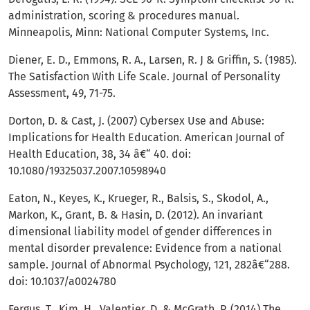
administration, scoring & procedures manual.
Minneapolis, Minn: National Computer Systems, Inc.
Diener, E. D., Emmons, R. A., Larsen, R. J & Griffin, S. (1985).
The Satisfaction With Life Scale. Journal of Personality
Assessment, 49, 71-75.
Dorton, D. & Cast, J. (2007) Cybersex Use and Abuse:
Implications for Health Education. American Journal of
Health Education, 38, 34 â€“ 40. doi:
10.1080/19325037.2007.10598940
Eaton, N., Keyes, K., Krueger, R., Balsis, S., Skodol, A.,
Markon, K., Grant, B. & Hasin, D. (2012). An invariant
dimensional liability model of gender differences in
mental disorder prevalence: Evidence from a national
sample. Journal of Abnormal Psychology, 121, 282â€“288.
doi: 10.1037/a0024780
Fergus, T., Kim, H., Valentier, D. & McGrath, P. (2014) The