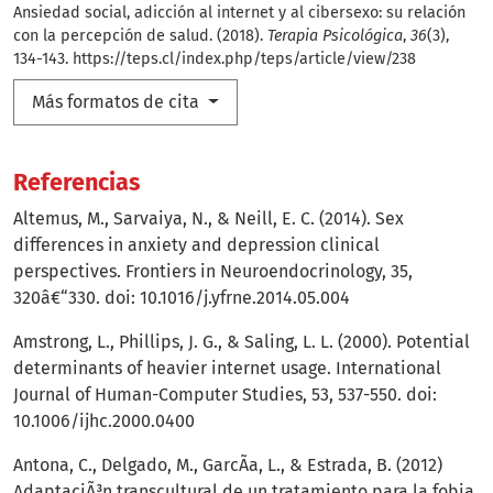
Ansiedad social, adicción al internet y al cibersexo: su relación
con la percepción de salud. (2018).
Terapia Psicológica
,
36
(3),
134-143.
https://teps.cl/index.php/teps/article/view/238
Más formatos de cita
Referencias
Altemus, M., Sarvaiya, N., & Neill, E. C. (2014). Sex
differences in anxiety and depression clinical
perspectives. Frontiers in Neuroendocrinology, 35,
320â€“330. doi: 10.1016/j.yfrne.2014.05.004
Amstrong, L., Phillips, J. G., & Saling, L. L. (2000). Potential
determinants of heavier internet usage. International
Journal of Human-Computer Studies, 53, 537-550. doi:
10.1006/ijhc.2000.0400
Antona, C., Delgado, M., GarcÃ­a, L., & Estrada, B. (2012)
AdaptaciÃ³n transcultural de un tratamiento para la fobia