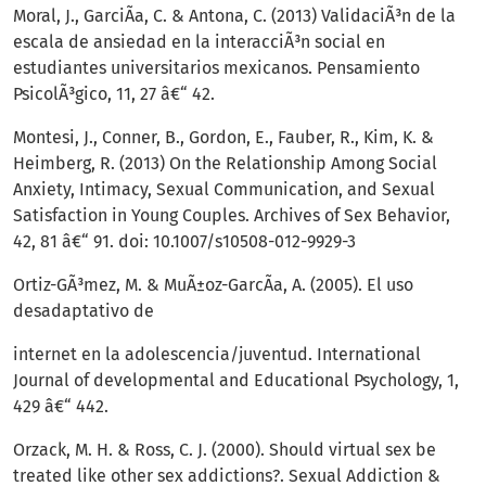
Moral, J., GarciÃ­a, C. & Antona, C. (2013) ValidaciÃ³n de la
escala de ansiedad en la interacciÃ³n social en
estudiantes universitarios mexicanos. Pensamiento
PsicolÃ³gico, 11, 27 â€“ 42.
Montesi, J., Conner, B., Gordon, E., Fauber, R., Kim, K. &
Heimberg, R. (2013) On the Relationship Among Social
Anxiety, Intimacy, Sexual Communication, and Sexual
Satisfaction in Young Couples. Archives of Sex Behavior,
42, 81 â€“ 91. doi: 10.1007/s10508-012-9929-3
Ortiz-GÃ³mez, M. & MuÃ±oz-GarcÃ­a, A. (2005). El uso
desadaptativo de
internet en la adolescencia/juventud. International
Journal of developmental and Educational Psychology, 1,
429 â€“ 442.
Orzack, M. H. & Ross, C. J. (2000). Should virtual sex be
treated like other sex addictions?. Sexual Addiction &