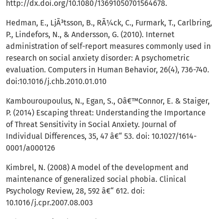
http://dx.doi.org/10.1080/13691050701564678
.
Hedman, E., LjÃ³tsson, B., RÃ¼ck, C., Furmark, T., Carlbring,
P., Lindefors, N., & Andersson, G. (2010). Internet
administration of self-report measures commonly used in
research on social anxiety disorder: A psychometric
evaluation. Computers in Human Behavior, 26(4), 736-740.
doi:10.1016/j.chb.2010.01.010
Kambouroupoulus, N., Egan, S., Oâ€™Connor, E. & Staiger,
P. (2014) Escaping threat: Understanding the Importance
of Threat Sensitivity in Social Anxiety. Journal of
Individual Differences, 35, 47 â€“ 53. doi: 10.1027/1614-
0001/a000126
Kimbrel, N. (2008) A model of the development and
maintenance of generalized social phobia. Clinical
Psychology Review, 28, 592 â€“ 612. doi:
10.1016/j.cpr.2007.08.003