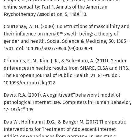
online sexuality: Part 1. Annals of the American
Psychotherapy Association, 5, 11â€“13.
Courtenay, W. H. (2000). Constructions of masculinity and
their influence on menâ€™s well- being: a theory of
gender and health. Social Science & Medicine, 50, 1385-
1401. doi: 10.1016/S0277-9536(99)00390-1
Crimmins, E. M., Kim, J. K., & Sole-Auro, A. (2011). Gender
differences in health: results from SHARE, ELSA and HRS.
The European Journal of Public Health, 21, 81-91. doi:
10.1093/eurpub/ckq022
Davis, R.A. (2001). A cognitiveâ€“behavioral model of
pathological Internet use. Computers in Human Behavior,
17: 187â€“ 195
Dau W., Hoffmann J.D.G., & Banger M. (2017) Therapeutic
Interventions for Treatment of Adolescent Internet
Addiction-Experiences from Germany. In: Montag C.,