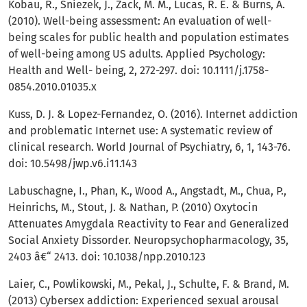
Kobau, R., Sniezek, J., Zack, M. M., Lucas, R. E. & Burns, A.
(2010). Well-being assessment: An evaluation of well-
being scales for public health and population estimates
of well-being among US adults. Applied Psychology:
Health and Well- being, 2, 272-297. doi: 10.1111/j.1758-
0854.2010.01035.x
Kuss, D. J. & Lopez-Fernandez, O. (2016). Internet addiction
and problematic Internet use: A systematic review of
clinical research. World Journal of Psychiatry, 6, 1, 143-76.
doi: 10.5498/jwp.v6.i11.143
Labuschagne, I., Phan, K., Wood A., Angstadt, M., Chua, P.,
Heinrichs, M., Stout, J. & Nathan, P. (2010) Oxytocin
Attenuates Amygdala Reactivity to Fear and Generalized
Social Anxiety Dissorder. Neuropsychopharmacology, 35,
2403 â€“ 2413. doi: 10.1038/npp.2010.123
Laier, C., Powlikowski, M., Pekal, J., Schulte, F. & Brand, M.
(2013) Cybersex addiction: Experienced sexual arousal