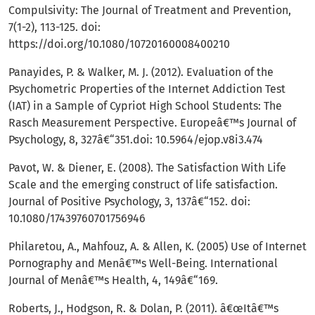
Compulsivity: The Journal of Treatment and Prevention,
7(1-2), 113-125. doi:
https://doi.org/10.1080/10720160008400210
Panayides, P. & Walker, M. J. (2012). Evaluation of the
Psychometric Properties of the Internet Addiction Test
(IAT) in a Sample of Cypriot High School Students: The
Rasch Measurement Perspective. Europeâ€™s Journal of
Psychology, 8, 327â€“351.doi: 10.5964/ejop.v8i3.474
Pavot, W. & Diener, E. (2008). The Satisfaction With Life
Scale and the emerging construct of life satisfaction.
Journal of Positive Psychology, 3, 137â€“152. doi:
10.1080/17439760701756946
Philaretou, A., Mahfouz, A. & Allen, K. (2005) Use of Internet
Pornography and Menâ€™s Well-Being. International
Journal of Menâ€™s Health, 4, 149â€“169.
Roberts, J., Hodgson, R. & Dolan, P. (2011). â€œItâ€™s