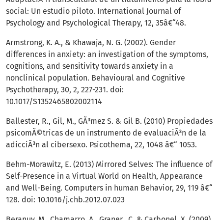
social: Un estudio piloto. International Journal of
Psychology and Psychological Therapy, 12, 35â€“48.
Armstrong, K. A., & Khawaja, N. G. (2002). Gender
differences in anxiety: an investigation of the symptoms,
cognitions, and sensitivity towards anxiety in a
nonclinical population. Behavioural and Cognitive
Psychotherapy, 30, 2, 227-231. doi:
10.1017/S1352465802002114
Ballester, R., Gil, M., GÃ³mez S. & Gil B. (2010) Propiedades
psicomÃ©tricas de un instrumento de evaluaciÃ³n de la
adicciÃ³n al cibersexo. Psicothema, 22, 1048 â€“ 1053.
Behm-Morawitz, E. (2013) Mirrored Selves: The influence of
Self-Presence in a Virtual World on Health, Appearance
and Well-Being. Computers in human Behavior, 29, 119 â€“
128. doi: 10.1016/j.chb.2012.07.023
Beranuy, M., Chamarro, A., Graner., C. & Carbonel, X. (2009)