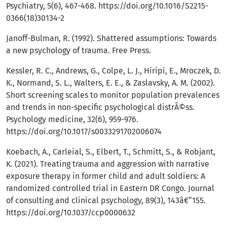
Psychiatry, 5(6), 467-468.
https://doi.org/10.1016/S2215-
0366(18)30134-2
Janoff-Bulman, R. (1992). Shattered assumptions: Towards
a new psychology of trauma. Free Press.
Kessler, R. C., Andrews, G., Colpe, L. J., Hiripi, E., Mroczek, D.
K., Normand, S. L., Walters, E. E., & Zaslavsky, A. M. (2002).
Short screening scales to monitor population prevalences
and trends in non-specific psychological distrÃ©ss.
Psychology medicine, 32(6), 959-976.
https://doi.org/10.1017/s0033291702006074
Koebach, A., Carleial, S., Elbert, T., Schmitt, S., & Robjant,
K. (2021). Treating trauma and aggression with narrative
exposure therapy in former child and adult soldiers: A
randomized controlled trial in Eastern DR Congo. Journal
of consulting and clinical psychology, 89(3), 143â€“155.
https://doi.org/10.1037/ccp0000632