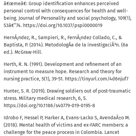
â€œmeâ€: Group identification enhances perceived
personal control with consequences for health and well-
being. Journal of Personality and social psychology, 109(1),
53â€“74.
https://doi.org/10.1037/pspi0000019
HernÃ¡ndez, R., Sampieri, R., FernÃ¡ndez Collado, C., &
Baptista, P. (2014). MetodologÃ­a de la investigaciÃ³n. (6a
ed.). McGraw-Hill.
Herth, R. N. (1991). Development and refinement of an
instrument to measure hope. Research and theory for
nursing practice, 5(1), 39-51.
https://tinyurl.com/4d6njuf7
Hunter, S. R. (2019). Drawing soldiers out of post-traumatic
stress. Military medical research, 6, 5.
https://doi.org/10.1186/s40779-019-0195-8
Idrobo F, Hessel P, Harker A, Evans-Lacko S, AvendaÃ±o M.
(2018). Mental health of victims and ex-FARC members: a
challenge for the peace process in Colombia. Lancet