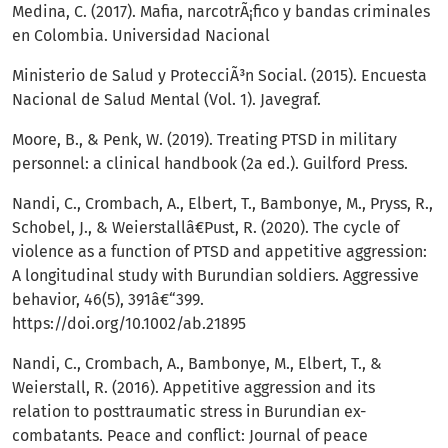
Medina, C. (2017). Mafia, narcotrÃ¡fico y bandas criminales
en Colombia. Universidad Nacional
Ministerio de Salud y ProtecciÃ³n Social. (2015). Encuesta
Nacional de Salud Mental (Vol. 1). Javegraf.
Moore, B., & Penk, W. (2019). Treating PTSD in military
personnel: a clinical handbook (2a ed.). Guilford Press.
Nandi, C., Crombach, A., Elbert, T., Bambonye, M., Pryss, R.,
Schobel, J., & Weierstallâ€Pust, R. (2020). The cycle of
violence as a function of PTSD and appetitive aggression:
A longitudinal study with Burundian soldiers. Aggressive
behavior, 46(5), 391â€“399.
https://doi.org/10.1002/ab.21895
Nandi, C., Crombach, A., Bambonye, M., Elbert, T., &
Weierstall, R. (2016). Appetitive aggression and its
relation to posttraumatic stress in Burundian ex-
combatants. Peace and conflict: Journal of peace