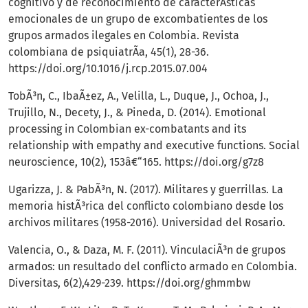
cognitivo y de reconocimiento de caracterÃ­sticas
emocionales de un grupo de excombatientes de los
grupos armados ilegales en Colombia. Revista
colombiana de psiquiatrÃ­a, 45(1), 28-36.
https://doi.org/10.1016/j.rcp.2015.07.004
TobÃ³n, C., IbaÃ±ez, A., Velilla, L., Duque, J., Ochoa, J.,
Trujillo, N., Decety, J., & Pineda, D. (2014). Emotional
processing in Colombian ex-combatants and its
relationship with empathy and executive functions. Social
neuroscience, 10(2), 153â€“165.
https://doi.org/g7z8
Ugarizza, J. & PabÃ³n, N. (2017). Militares y guerrillas. La
memoria histÃ³rica del conflicto colombiano desde los
archivos militares (1958-2016). Universidad del Rosario.
Valencia, O., & Daza, M. F. (2011). VinculaciÃ³n de grupos
armados: un resultado del conflicto armado en Colombia.
Diversitas, 6(2),429-239.
https://doi.org/ghmmbw