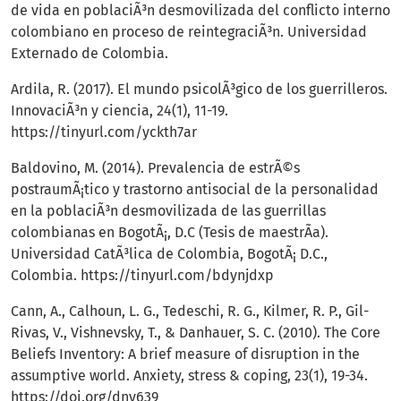
de vida en poblaciÃ³n desmovilizada del conflicto interno
colombiano en proceso de reintegraciÃ³n. Universidad
Externado de Colombia.
Ardila, R. (2017). El mundo psicolÃ³gico de los guerrilleros.
InnovaciÃ³n y ciencia, 24(1), 11-19.
https://tinyurl.com/yckth7ar
Baldovino, M. (2014). Prevalencia de estrÃ©s
postraumÃ¡tico y trastorno antisocial de la personalidad
en la poblaciÃ³n desmovilizada de las guerrillas
colombianas en BogotÃ¡, D.C (Tesis de maestrÃ­a).
Universidad CatÃ³lica de Colombia, BogotÃ¡ D.C.,
Colombia.
https://tinyurl.com/bdynjdxp
Cann, A., Calhoun, L. G., Tedeschi, R. G., Kilmer, R. P., Gil-
Rivas, V., Vishnevsky, T., & Danhauer, S. C. (2010). The Core
Beliefs Inventory: A brief measure of disruption in the
assumptive world. Anxiety, stress & coping, 23(1), 19-34.
https://doi.org/dnv639