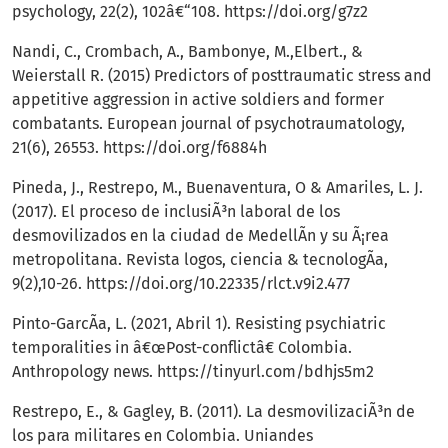
psychology, 22(2), 102â€“108.
https://doi.org/g7z2
Nandi, C., Crombach, A., Bambonye, M.,Elbert., &
Weierstall R. (2015) Predictors of posttraumatic stress and
appetitive aggression in active soldiers and former
combatants. European journal of psychotraumatology,
21(6), 26553.
https://doi.org/f6884h
Pineda, J., Restrepo, M., Buenaventura, O & Amariles, L. J.
(2017). El proceso de inclusiÃ³n laboral de los
desmovilizados en la ciudad de MedellÃ­n y su Ã¡rea
metropolitana. Revista logos, ciencia & tecnologÃ­a,
9(2),10-26.
https://doi.org/10.22335/rlct.v9i2.477
Pinto-GarcÃ­a, L. (2021, Abril 1). Resisting psychiatric
temporalities in â€œPost-conflictâ€ Colombia.
Anthropology news.
https://tinyurl.com/bdhjs5m2
Restrepo, E., & Gagley, B. (2011). La desmovilizaciÃ³n de
los para militares en Colombia. Uniandes