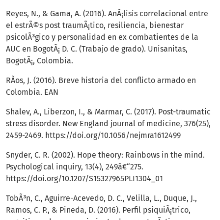
Reyes, N., & Gama, A. (2016). AnÃ¡lisis correlacional entre
el estrÃ©s post traumÃ¡tico, resiliencia, bienestar
psicolÃ³gico y personalidad en ex combatientes de la
AUC en BogotÃ¡ D. C. (Trabajo de grado). Unisanitas,
BogotÃ¡, Colombia.
RÃ­os, J. (2016). Breve historia del conflicto armado en
Colombia. EAN
Shalev, A., Liberzon, I., & Marmar, C. (2017). Post-traumatic
stress disorder. New England journal of medicine, 376(25),
2459-2469.
https://doi.org/10.1056/nejmra1612499
Snyder, C. R. (2002). Hope theory: Rainbows in the mind.
Psychological inquiry, 13(4), 249â€“275.
https://doi.org/10.1207/S15327965PLI1304_01
TobÃ³n, C., Aguirre-Acevedo, D. C., Velilla, L., Duque, J.,
Ramos, C. P., & Pineda, D. (2016). Perfil psiquiÃ¡trico,