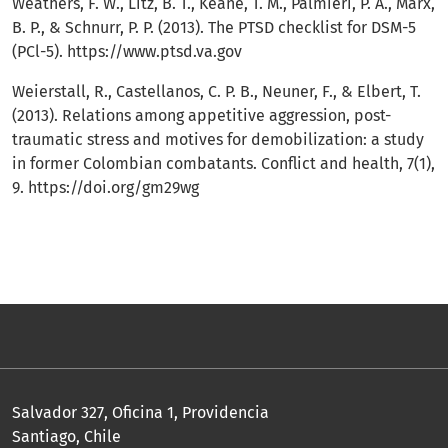
Weathers, F. W., Litz, B. T., Keane, T. M., Palmieri, P. A., Marx,
B. P., & Schnurr, P. P. (2013). The PTSD checklist for DSM-5
(PCl-5).
https://www.ptsd.va.gov
Weierstall, R., Castellanos, C. P. B., Neuner, F., & Elbert, T.
(2013). Relations among appetitive aggression, post-
traumatic stress and motives for demobilization: a study
in former Colombian combatants. Conflict and health, 7(1),
9.
https://doi.org/gm29wg
Salvador 327, Oficina 1, Providencia
Santiago, Chile