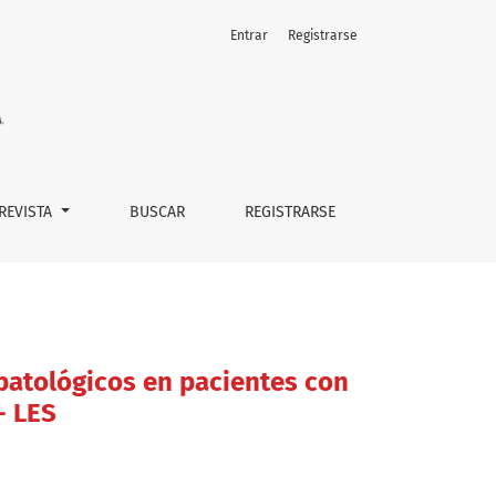
Entrar
Registrarse
óstico de Lupus Eritematoso Sistémico - LES
 REVISTA
BUSCAR
REGISTRARSE
opatológicos en pacientes con
- LES