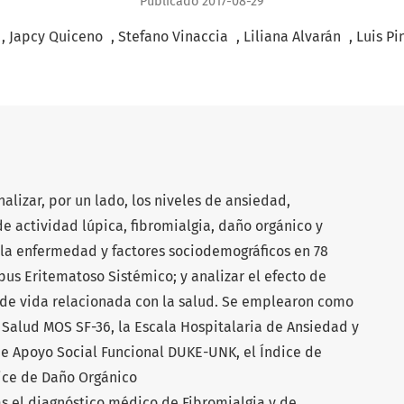
Publicado 2017-08-29
+
+
+
+
Japcy Quiceno
Stefano Vinaccia
Liliana Alvarán
Luis Pi
nalizar, por un lado, los niveles de ansiedad,
de actividad lúpica, fibromialgia, daño orgánico y
 la enfermedad y factores sociodemográficos en 78
us Eritematoso Sistémico; y analizar el efecto de
d de vida relacionada con la salud. Se emplearon como
 Salud MOS SF-36, la Escala Hospitalaria de Ansiedad y
de Apoyo Social Funcional DUKE-UNK, el Índice de
dice de Daño Orgánico
s el diagnóstico médico de Fibromialgia y de