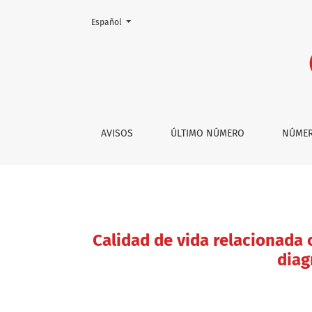
Cambiar el idioma. El actual es:
Español
Calidad de vida relacionada con la salud, fac
AVISOS
ÚLTIMO NÚMERO
NÚMER
Calidad de vida relacionada 
diag