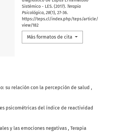
diagnóstico de Lupus Eritematoso
Sistémico - LES. (2017).
Terapia
Psicológica
,
28
(1), 27-36.
https://teps.cl/index.php/teps/article/
view/182
Más formatos de cita
xo: su relación con la percepción de salud
,
s psicométricas del índice de reactividad
nales y las emociones negativas
,
Terapia