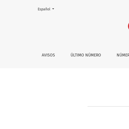
Cambiar el idioma. El actual es:
Español
Restaurar contraseña
AVISOS
ÚLTIMO NÚMERO
NÚMER