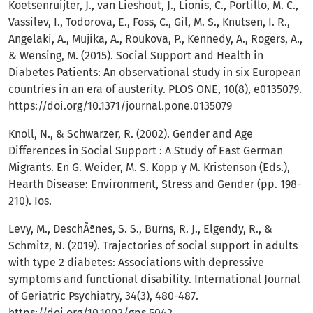
Koetsenruijter, J., van Lieshout, J., Lionis, C., Portillo, M. C.,
Vassilev, I., Todorova, E., Foss, C., Gil, M. S., Knutsen, I. R.,
Angelaki, A., Mujika, A., Roukova, P., Kennedy, A., Rogers, A.,
& Wensing, M. (2015). Social Support and Health in
Diabetes Patients: An observational study in six European
countries in an era of austerity. PLOS ONE, 10(8), e0135079.
https://doi.org/10.1371/journal.pone.0135079
Knoll, N., & Schwarzer, R. (2002). Gender and Age
Differences in Social Support : A Study of East German
Migrants. En G. Weider, M. S. Kopp y M. Kristenson (Eds.),
Hearth Disease: Environment, Stress and Gender (pp. 198-
210). Ios.
Levy, M., DeschÃªnes, S. S., Burns, R. J., Elgendy, R., &
Schmitz, N. (2019). Trajectories of social support in adults
with type 2 diabetes: Associations with depressive
symptoms and functional disability. International Journal
of Geriatric Psychiatry, 34(3), 480-487.
https://doi.org/10.1002/gps.5042