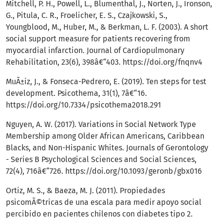
Mitchell, P. H., Powell, L., Blumenthal, J., Norten, J., Ironson,
G., Pitula, C. R., Froelicher, E. S., Czajkowski, S.,
Youngblood, M., Huber, M., & Berkman, L. F. (2003). A short
social support measure for patients recovering from
myocardial infarction. Journal of Cardiopulmonary
Rehabilitation, 23(6), 398â€“403.
https://doi.org/fnqnv4
MuÃ±iz, J., & Fonseca-Pedrero, E. (2019). Ten steps for test
development. Psicothema, 31(1), 7â€“16.
https://doi.org/10.7334/psicothema2018.291
Nguyen, A. W. (2017). Variations in Social Network Type
Membership among Older African Americans, Caribbean
Blacks, and Non-Hispanic Whites. Journals of Gerontology
- Series B Psychological Sciences and Social Sciences,
72(4), 716â€“726.
https://doi.org/10.1093/geronb/gbx016
Ortiz, M. S., & Baeza, M. J. (2011). Propiedades
psicomÃ©tricas de una escala para medir apoyo social
percibido en pacientes chilenos con diabetes tipo 2.