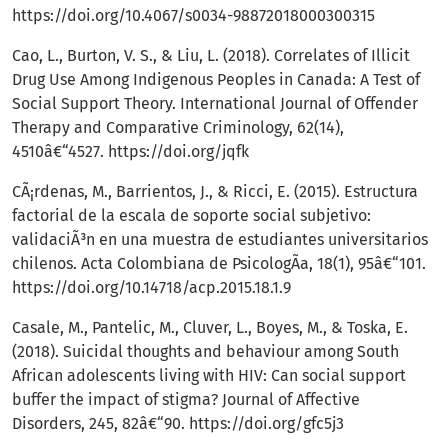
https://doi.org/10.4067/s0034-98872018000300315
Cao, L., Burton, V. S., & Liu, L. (2018). Correlates of Illicit
Drug Use Among Indigenous Peoples in Canada: A Test of
Social Support Theory. International Journal of Offender
Therapy and Comparative Criminology, 62(14),
4510â€“4527.
https://doi.org/jqfk
CÃ¡rdenas, M., Barrientos, J., & Ricci, E. (2015). Estructura
factorial de la escala de soporte social subjetivo:
validaciÃ³n en una muestra de estudiantes universitarios
chilenos. Acta Colombiana de PsicologÃ­a, 18(1), 95â€“101.
https://doi.org/10.14718/acp.2015.18.1.9
Casale, M., Pantelic, M., Cluver, L., Boyes, M., & Toska, E.
(2018). Suicidal thoughts and behaviour among South
African adolescents living with HIV: Can social support
buffer the impact of stigma? Journal of Affective
Disorders, 245, 82â€“90.
https://doi.org/gfc5j3