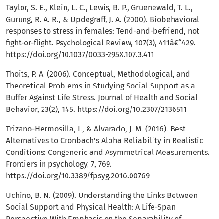
Taylor, S. E., Klein, L. C., Lewis, B. P., Gruenewald, T. L.,
Gurung, R. A. R., & Updegraff, J. A. (2000). Biobehavioral
responses to stress in females: Tend-and-befriend, not
fight-or-flight. Psychological Review, 107(3), 411â€“429.
https://doi.org/10.1037/0033-295X.107.3.411
Thoits, P. A. (2006). Conceptual, Methodological, and
Theoretical Problems in Studying Social Support as a
Buffer Against Life Stress. Journal of Health and Social
Behavior, 23(2), 145.
https://doi.org/10.2307/2136511
Trizano-Hermosilla, I., & Alvarado, J. M. (2016). Best
Alternatives to Cronbach's Alpha Reliability in Realistic
Conditions: Congeneric and Asymmetrical Measurements.
Frontiers in psychology, 7, 769.
https://doi.org/10.3389/fpsyg.2016.00769
Uchino, B. N. (2009). Understanding the Links Between
Social Support and Physical Health: A Life-Span
Perspective With Emphasis on the Separability of