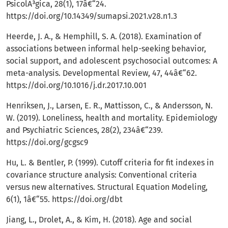
PsicolÃ³gica, 28(1), 17â€“24.
https://doi.org/10.14349/sumapsi.2021.v28.n1.3
Heerde, J. A., & Hemphill, S. A. (2018). Examination of
associations between informal help-seeking behavior,
social support, and adolescent psychosocial outcomes: A
meta-analysis. Developmental Review, 47, 44â€“62.
https://doi.org/10.1016/j.dr.2017.10.001
Henriksen, J., Larsen, E. R., Mattisson, C., & Andersson, N.
W. (2019). Loneliness, health and mortality. Epidemiology
and Psychiatric Sciences, 28(2), 234â€“239.
https://doi.org/gcgsc9
Hu, L. & Bentler, P. (1999). Cutoff criteria for fit indexes in
covariance structure analysis: Conventional criteria
versus new alternatives. Structural Equation Modeling,
6(1), 1â€“55.
https://doi.org/dbt
Jiang, L., Drolet, A., & Kim, H. (2018). Age and social