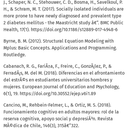
J., Schaper, N. C., Stehouwer, C. D., Bosma, H., Savelkoul, P.
H., & Schram, M. T. (2017). Socially isolated individuals are
more prone to have newly diagnosed and prevalent type
2 diabetes mellitus - the Maastricht study â€“. BMC Public
Health, 17(1).
https://doi.org/10.1186/s12889-017-4948-6
Byrne, B. M. (2012). Structural Equation Modeling with
Mplus: Basic Concepts. Applications and Programming.
Routledge.
Cabanach, R. G., FariÃ±a, F., Freire, C., GonzÃ¡lez, P., &
FerradÃ¡s, M. del M. (2018). Diferencias en el afrontamiento
del estrÃ©s en estudiantes universitarios hombres y
mujeres. European Journal of Education and Psychology,
6(1), 19.
https://doi.org/10.30552/ejep.v6i1.89
Cancino, M., Rehbein-Felmer, L., & Ortiz, M. S. (2018).
Funcionamiento cognitivo en adultos mayores: rol de la
reserva cognitiva, apoyo social y depresiÃ³n. Revista
MÃ©dica de Chile, 146(3), 315â€“322.