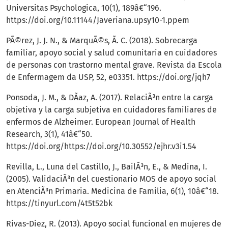
Universitas Psychologica, 10(1), 189â€“196.
https://doi.org/10.11144/Javeriana.upsy10-1.ppem
PÃ©rez, J. J. N., & MarquÃ©s, Ã. C. (2018). Sobrecarga
familiar, apoyo social y salud comunitaria en cuidadores
de personas con trastorno mental grave. Revista da Escola
de Enfermagem da USP, 52, e03351.
https://doi.org/jqh7
Ponsoda, J. M., & DÃ­az, A. (2017). RelaciÃ³n entre la carga
objetiva y la carga subjetiva en cuidadores familiares de
enfermos de Alzheimer. European Journal of Health
Research, 3(1), 41â€“50.
https://doi.org/https://doi.org/10.30552/ejhr.v3i1.54
Revilla, L., Luna del Castillo, J., BailÃ³n, E., & Medina, I.
(2005). ValidaciÃ³n del cuestionario MOS de apoyo social
en AtenciÃ³n Primaria. Medicina de Familia, 6(1), 10â€“18.
https://tinyurl.com/4t5t52bk
Rivas-Diez, R. (2013). Apoyo social funcional en mujeres de