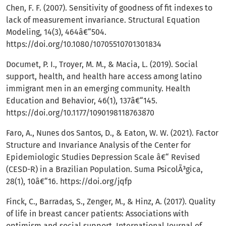
Chen, F. F. (2007). Sensitivity of goodness of fit indexes to
lack of measurement invariance. Structural Equation
Modeling, 14(3), 464â€“504.
https://doi.org/10.1080/10705510701301834
Documet, P. I., Troyer, M. M., & Macia, L. (2019). Social
support, health, and health hare access among latino
immigrant men in an emerging community. Health
Education and Behavior, 46(1), 137â€“145.
https://doi.org/10.1177/1090198118763870
Faro, A., Nunes dos Santos, D., & Eaton, W. W. (2021). Factor
Structure and Invariance Analysis of the Center for
Epidemiologic Studies Depression Scale â€“ Revised
(CESD-R) in a Brazilian Population. Suma PsicolÃ³gica,
28(1), 10â€“16.
https://doi.org/jqfp
Finck, C., Barradas, S., Zenger, M., & Hinz, A. (2017). Quality
of life in breast cancer patients: Associations with
optimism and social support. International Journal of