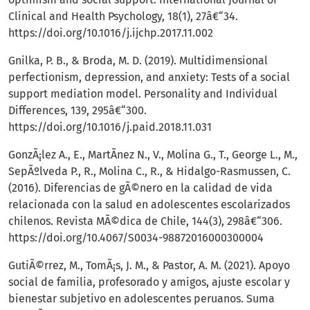
Clinical and Health Psychology, 18(1), 27â€“34.
https://doi.org/10.1016/j.ijchp.2017.11.002
Gnilka, P. B., & Broda, M. D. (2019). Multidimensional
perfectionism, depression, and anxiety: Tests of a social
support mediation model. Personality and Individual
Differences, 139, 295â€“300.
https://doi.org/10.1016/j.paid.2018.11.031
GonzÃ¡lez A., E., MartÃ­nez N., V., Molina G., T., George L., M.,
SepÃºlveda P., R., Molina C., R., & Hidalgo-Rasmussen, C.
(2016). Diferencias de gÃ©nero en la calidad de vida
relacionada con la salud en adolescentes escolarizados
chilenos. Revista MÃ©dica de Chile, 144(3), 298â€“306.
https://doi.org/10.4067/S0034-98872016000300004
GutiÃ©rrez, M., TomÃ¡s, J. M., & Pastor, A. M. (2021). Apoyo
social de familia, profesorado y amigos, ajuste escolar y
bienestar subjetivo en adolescentes peruanos. Suma