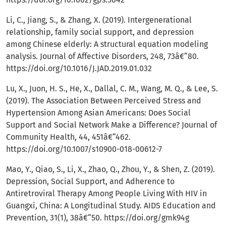
Li, C., Jiang, S., & Zhang, X. (2019). Intergenerational
relationship, family social support, and depression
among Chinese elderly: A structural equation modeling
analysis. Journal of Affective Disorders, 248, 73â€“80.
https://doi.org/10.1016/J.JAD.2019.01.032
Lu, X., Juon, H. S., He, X., Dallal, C. M., Wang, M. Q., & Lee, S.
(2019). The Association Between Perceived Stress and
Hypertension Among Asian Americans: Does Social
Support and Social Network Make a Difference? Journal of
Community Health, 44, 451â€“462.
https://doi.org/10.1007/s10900-018-00612-7
Mao, Y., Qiao, S., Li, X., Zhao, Q., Zhou, Y., & Shen, Z. (2019).
Depression, Social Support, and Adherence to
Antiretroviral Therapy Among People Living With HIV in
Guangxi, China: A Longitudinal Study. AIDS Education and
Prevention, 31(1), 38â€“50.
https://doi.org/gmk94g