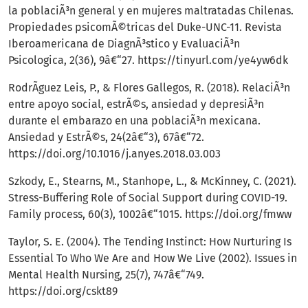
la poblaciÃ³n general y en mujeres maltratadas Chilenas.
Propiedades psicomÃ©tricas del Duke-UNC-11. Revista
Iberoamericana de DiagnÃ³stico y EvaluaciÃ³n
Psicologica, 2(36), 9â€“27.
https://tinyurl.com/ye4yw6dk
RodrÃ­guez Leis, P., & Flores Gallegos, R. (2018). RelaciÃ³n
entre apoyo social, estrÃ©s, ansiedad y depresiÃ³n
durante el embarazo en una poblaciÃ³n mexicana.
Ansiedad y EstrÃ©s, 24(2â€“3), 67â€“72.
https://doi.org/10.1016/j.anyes.2018.03.003
Szkody, E., Stearns, M., Stanhope, L., & McKinney, C. (2021).
Stress-Buffering Role of Social Support during COVID-19.
Family process, 60(3), 1002â€“1015.
https://doi.org/fmww
Taylor, S. E. (2004). The Tending Instinct: How Nurturing Is
Essential To Who We Are and How We Live (2002). Issues in
Mental Health Nursing, 25(7), 747â€“749.
https://doi.org/cskt89