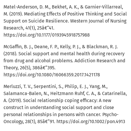
Matel-Anderson, D. M., Bekhet, A. K., & Garnier-Villarreal,
M. (2019). Mediating Effects of Positive Thinking and Social
Support on Suicide Resilience. Western Journal of Nursing
Research, 41(1), 25â€“41.
https://doi.org/10.1177/0193945918757988
McGaffin, B. J., Deane, F. P., Kelly, P. J., & Blackman, R. J.
(2018). Social support and mental health during recovery
from drug and alcohol problems. Addiction Research and
Theory, 26(5), 386â€“395.
https://doi.org/10.1080/16066359.2017.1421178
Merluzzi, T. V., Serpentini, S., Philip, E. J., Yang, M.,
Salamanca-Balen, N., Heitzmann Ruhf, C. A., & Catarinella,
A. (2019). Social relationship coping efficacy: A new
construct in understanding social support and close
personal relationships in persons with cancer. Psycho-
Oncology, 28(1), 85â€“91.
https://doi.org/10.1002/pon.4913