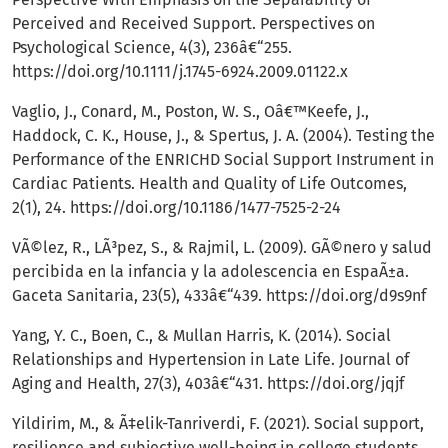
Perceived and Received Support. Perspectives on
Psychological Science, 4(3), 236â€“255.
https://doi.org/10.1111/j.1745-6924.2009.01122.x
Vaglio, J., Conard, M., Poston, W. S., Oâ€™Keefe, J.,
Haddock, C. K., House, J., & Spertus, J. A. (2004). Testing the
Performance of the ENRICHD Social Support Instrument in
Cardiac Patients. Health and Quality of Life Outcomes,
2(1), 24.
https://doi.org/10.1186/1477-7525-2-24
VÃ©lez, R., LÃ³pez, S., & Rajmil, L. (2009). GÃ©nero y salud
percibida en la infancia y la adolescencia en EspaÃ±a.
Gaceta Sanitaria, 23(5), 433â€“439.
https://doi.org/d9s9nf
Yang, Y. C., Boen, C., & Mullan Harris, K. (2014). Social
Relationships and Hypertension in Late Life. Journal of
Aging and Health, 27(3), 403â€“431.
https://doi.org/jqjf
Yildirim, M., & Ã‡elik-Tanriverdi, F. (2021). Social support,
resilience and subjective well-being in college students.