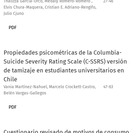
Thalizza García-Urco, Medaly Romero-Romero ,
27-46
Elvis Chura-Maquera, Cristian E. Adriano-Rengifo,
Julio Cjuno
PDF
Propiedades psicométricas de la Columbia-
Suicide Severity Rating Scale (C-SSRS) versión
de tamizaje en estudiantes universitarios en
Chile
Vania Martínez-Nahuel, Marcelo Crockett-Castro,
47-63
Belén Vargas-Gallegos
PDF
Cuestionario revisado de motivos de consumo