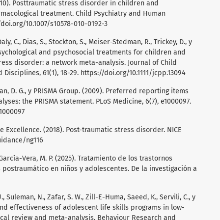
(2010). Posttraumatic stress disorder in children and
rmacological treatment. Child Psychiatry and Human
/doi.org/10.1007/s10578-010-0192-3
ly, C., Dias, S., Stockton, S., Meiser-Stedman, R., Trickey, D., y
 Psychological and psychosocial treatments for children and
ess disorder: a network meta-analysis. Journal of Child
 Disciplines, 61(1), 18-29.
https://doi.org/10.1111/jcpp.13094
Altman, D. G., y PRISMA Group. (2009). Preferred reporting items
lyses: the PRISMA statement. PLoS Medicine, 6(7), e1000097.
.1000097
e Excellence. (2018). Post-traumatic stress disorder. NICE
uidance/ng116
 García-Vera, M. P. (2025). Tratamiento de los trastornos
 postraumático en niños y adolescentes. De la investigación a
, Suleman, N., Zafar, S. W., Zill-E-Huma, Saeed, K., Servili, C., y
d effectiveness of adolescent life skills programs in low-
ical review and meta-analysis. Behaviour Research and