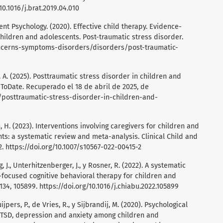
10.1016/j.brat.2019.04.010
ent Psychology. (2020). Effective child therapy. Evidence-
hildren and adolescents. Post-traumatic stress disorder.
concerns-symptoms-disorders/disorders/post-traumatic-
 J. A. (2025). Posttraumatic stress disorder in children and
ToDate. Recuperado el 18 de abril de 2025, de
posttraumatic-stress-disorder-in-children-and-
en, H. (2023). Interventions involving caregivers for children and
ts: a systematic review and meta-analysis. Clinical Child and
2.
https://doi.org/10.1007/s10567-022-00415-2
g, J., Unterhitzenberger, J., y Rosner, R. (2022). A systematic
focused cognitive behavioral therapy for children and
134, 105899.
https://doi.org/10.1016/j.chiabu.2022.105899
ijpers, P., de Vries, R., y Sijbrandij, M. (2020). Psychological
PTSD, depression and anxiety among children and