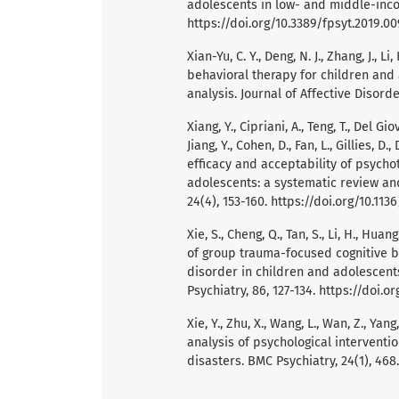
adolescents in low- and middle-incom
https://doi.org/10.3389/fpsyt.2019.0
Xian-Yu, C. Y., Deng, N. J., Zhang, J., Li
behavioral therapy for children and
analysis. Journal of Affective Disorde
Xiang, Y., Cipriani, A., Teng, T., Del Giova
Jiang, Y., Cohen, D., Fan, L., Gillies, D.
efficacy and acceptability of psycho
adolescents: a systematic review a
24(4), 153-160.
https://doi.org/10.11
Xie, S., Cheng, Q., Tan, S., Li, H., Hua
of group trauma-focused cognitive b
disorder in children and adolescent
Psychiatry, 86, 127-134.
https://doi.or
Xie, Y., Zhu, X., Wang, L., Wan, Z., Yang
analysis of psychological intervent
disasters. BMC Psychiatry, 24(1), 468