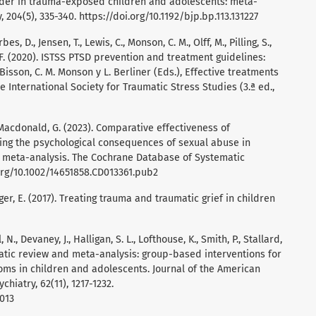
rder in trauma-exposed children and adolescents: meta-
y, 204(5), 335-340.
https://doi.org/10.1192/bjp.bp.113.131227
orbes, D., Jensen, T., Lewis, C., Monson, C. M., Olff, M., Pilling, S.,
o, F. (2020). ISTSS PTSD prevention and treatment guidelines:
Bisson, C. M. Monson y L. Berliner (Eds.), Effective treatments
e International Society for Traumatic Stress Studies (3.ª ed.,
 y Macdonald, G. (2023). Comparative effectiveness of
ting the psychological consequences of sexual abuse in
k meta-analysis. The Cochrane Database of Systematic
org/10.1002/14651858.CD013361.pub2
nger, E. (2017). Treating trauma and traumatic grief in children
N., Devaney, J., Halligan, S. L., Lofthouse, K., Smith, P., Stallard,
stematic review and meta-analysis: group-based interventions for
oms in children and adolescents. Journal of the American
hiatry, 62(11), 1217-1232.
.013