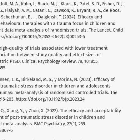
 M. A., Kuhn, I., Black, M. J., Klaus, K., Patel, S. D., Fisher, D. J.,
, Flaiyah, A. M., Catani, C., Dawson, K., Bryant, R. A., de Roos,
lboa-Schechtman, E., … Dalgleish, T. (2024). Efficacy and
behavioural therapies with a trauma focus in children and
nt data meta-analysis of randomised trials. The Lancet. Child
ps://doi.org/10.1016/S2352-4642(23)00253-5
 high-quality of trials associated with lower treatment
ociation between study quality and effect sizes of
tric PTSD. Clinical Psychology Review, 78, 101855.
855
en, T. K., Birkeland, M. S., y Morina, N. (2023). Efficacy of
-traumatic stress disorder in children and adolescents
aumas: meta-analysis of randomised controlled trials. The
 196-203.
https://doi.org/10.1192/bjp.2023.24
g, Q., Xiang, Y., y Zhou, X. (2022). The efficacy and acceptability
t of post-traumatic stress disorder in children and
 meta-analysis. BMC Psychiatry, 22(1), 259.
03867-6