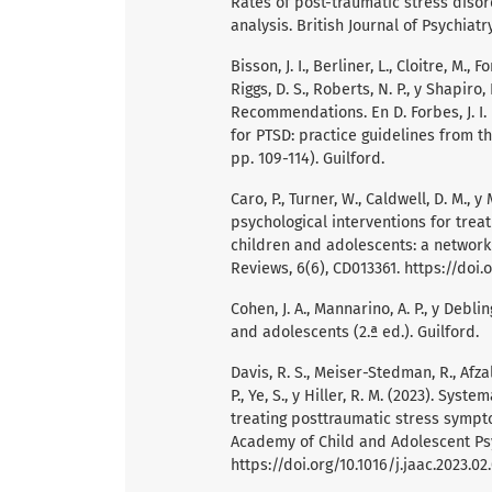
Rates of post-traumatic stress diso
analysis. British Journal of Psychiatr
Bisson, J. I., Berliner, L., Cloitre, M., F
Riggs, D. S., Roberts, N. P., y Shapir
Recommendations. En D. Forbes, J. I. 
for PTSD: practice guidelines from th
pp. 109-114). Guilford.
Caro, P., Turner, W., Caldwell, D. M.,
psychological interventions for trea
children and adolescents: a networ
Reviews, 6(6), CD013361.
https://doi.
Cohen, J. A., Mannarino, A. P., y Debli
and adolescents (2.ª ed.). Guilford.
Davis, R. S., Meiser-Stedman, R., Afzal, 
P., Ye, S., y Hiller, R. M. (2023). Sy
treating posttraumatic stress sympt
Academy of Child and Adolescent Psyc
https://doi.org/10.1016/j.jaac.2023.02