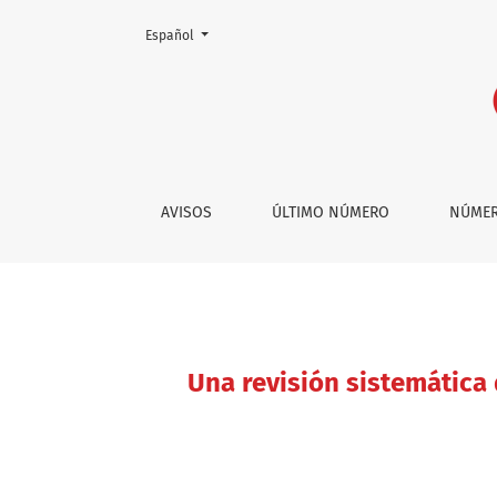
Cambiar el idioma. El actual es:
Español
Una revisión sistemática de los metaanálisis 
AVISOS
ÚLTIMO NÚMERO
NÚMER
Una revisión sistemática 