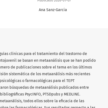
Publicado 2026-01-07
+
Ana Sanz-Garcia
ías clínicas para el tratamiento del trastorno de
antojuvenil se basan en metaanálisis que se han podido
úmero de publicaciones sobre el tema en los últimos
isión sistemática de los metaanálisis más recientes
 psicológicas o farmacológicas para el TEPT
izaron búsquedas de metaanálisis publicados entre
 bibliográficas PsycINFO, PTSDpubs y MEDLINE.
taanálisis, todos ellos sobre la eficacia de las
sobre las farmacológicas. Sus resultados respecto a las