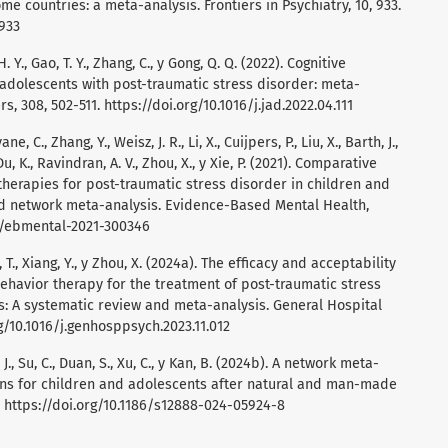
e countries: a meta-analysis. Frontiers in Psychiatry, 10, 933.
0933
, H. Y., Gao, T. Y., Zhang, C., y Gong, Q. Q. (2022). Cognitive
 adolescents with post-traumatic stress disorder: meta-
rs, 308, 502-511.
https://doi.org/10.1016/j.jad.2022.04.111
ne, C., Zhang, Y., Weisz, J. R., Li, X., Cuijpers, P., Liu, X., Barth, J.,
, Du, K., Ravindran, A. V., Zhou, X., y Xie, P. (2021). Comparative
therapies for post-traumatic stress disorder in children and
nd network meta-analysis. Evidence-Based Mental Health,
36/ebmental-2021-300346
ng, T., Xiang, Y., y Zhou, X. (2024a). The efficacy and acceptability
ehavior therapy for the treatment of post-traumatic stress
s: A systematic review and meta-analysis. General Hospital
g/10.1016/j.genhosppsych.2023.11.012
, J., Su, C., Duan, S., Xu, C., y Kan, B. (2024b). A network meta-
ions for children and adolescents after natural and man-made
.
https://doi.org/10.1186/s12888-024-05924-8