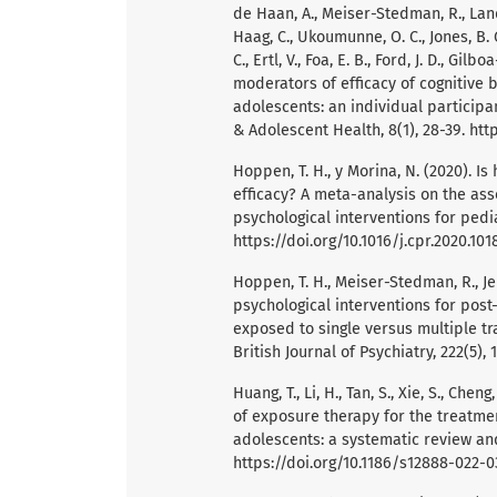
de Haan, A., Meiser-Stedman, R., Landolt,
Haag, C., Ukoumunne, O. C., Jones, B. G.
C., Ertl, V., Foa, E. B., Ford, J. D., Gi
moderators of efficacy of cognitive 
adolescents: an individual participa
& Adolescent Health, 8(1), 28-39.
htt
Hoppen, T. H., y Morina, N. (2020). Is
efficacy? A meta-analysis on the ass
psychological interventions for pedia
https://doi.org/10.1016/j.cpr.2020.101
Hoppen, T. H., Meiser-Stedman, R., Jens
psychological interventions for post
exposed to single versus multiple tr
British Journal of Psychiatry, 222(5),
Huang, T., Li, H., Tan, S., Xie, S., Chen
of exposure therapy for the treatmen
adolescents: a systematic review and
https://doi.org/10.1186/s12888-022-