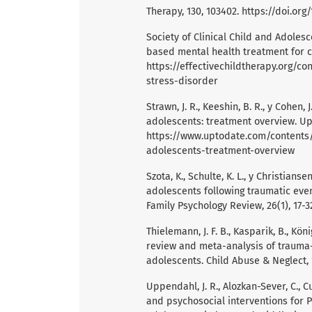
Therapy, 130, 103402.
https://doi.org/
Society of Clinical Child and Adolesc
based mental health treatment for c
https://effectivechildtherapy.org/
stress-disorder
Strawn, J. R., Keeshin, B. R., y Cohen,
adolescents: treatment overview. Up
https://www.uptodate.com/contents/
adolescents-treatment-overview
Szota, K., Schulte, K. L., y Christians
adolescents following traumatic even
Family Psychology Review, 26(1), 17-3
Thielemann, J. F. B., Kasparik, B., Köni
review and meta-analysis of trauma-
adolescents. Child Abuse & Neglect, 
Uppendahl, J. R., Alozkan-Sever, C., Cu
and psychosocial interventions for 