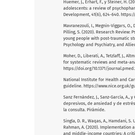
Huemer, J., Erhart, F., y Steiner, H. 
adolescents: a review of psychopha
Development, 41(6), 624-640.
https:/
Mavranezouli, I., Megnin-Viggars, O., Da
Pilling, S. (2020). Research Review:
young people with post-traumatic str
Psychology and Psychiatry, and Allied
Moher, D., Liberati, A., Tetzlaff, J., 
for systematic reviews and meta-ana
https://doi.org/10.1371/journal.pmed
National Institute for Health and Car
guideline.
https://www.nice.org.uk/g
Sanz Fernández, J., Sanz-García, A., y
depresivos, de ansiedad y de estrés
la consulta. Pirámide.
Singla, D. R., Waqas, A., Hamdani, S. U.
Rahman, A. (2020). Implementation an
and middle-income countries: A crit