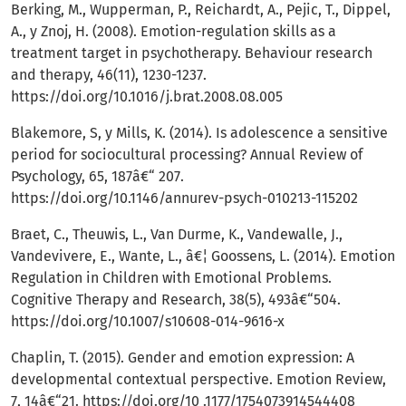
Berking, M., Wupperman, P., Reichardt, A., Pejic, T., Dippel,
A., y Znoj, H. (2008). Emotion-regulation skills as a
treatment target in psychotherapy. Behaviour research
and therapy, 46(11), 1230-1237.
https://doi.org/10.1016/j.brat.2008.08.005
Blakemore, S, y Mills, K. (2014). Is adolescence a sensitive
period for sociocultural processing? Annual Review of
Psychology, 65, 187â€“ 207.
https://doi.org/10.1146/annurev-psych-010213-115202
Braet, C., Theuwis, L., Van Durme, K., Vandewalle, J.,
Vandevivere, E., Wante, L., â€¦ Goossens, L. (2014). Emotion
Regulation in Children with Emotional Problems.
Cognitive Therapy and Research, 38(5), 493â€“504.
https://doi.org/10.1007/s10608-014-9616-x
Chaplin, T. (2015). Gender and emotion expression: A
developmental contextual perspective. Emotion Review,
7, 14â€“21.
https://doi.org/10
.1177/1754073914544408