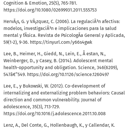
Cognition & Emotion, 25(5), 765-781.
https://doi.org/10.1080/02699931.2011.555753
HervÃ¡s, G. y VÃ¡zquez, C. (2006). La regulaciÃ³n afectiva:
modelos, investigaciÃ³n e implicaciones para la salud
mental y fÃ­sica. Revista de PsicologÃ­a General y Aplicada,
59(1-2), 9-36.
https://tinyurl.com/y66s4gwk
Lee, B., Heimer, H., Giedd, N., Lein, E., Å estan, N.,
Weinberger, D., y Casey, B. (2014). Adolescent mental
health-opportunity and obligation. Science, 346(6209),
547â€“549.
https://doi.org/10.1126/science.1260497
Lee, E., y Bukowski, W. (2012). Co-development of
internalizing and externalizing problem behaviors: Causal
direction and common vulnerability. Journal of
adolescence, 35(3), 713-729.
https://doi.org/10.1016/j.adolescence.2011.10.008
Lenz, A., Del Conte, G., Hollenbaugh, K., y Callendar, K.