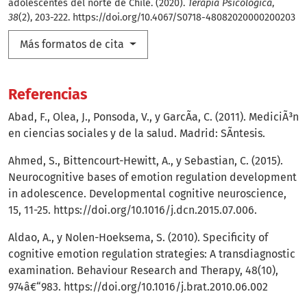
adolescentes del norte de Chile. (2020).
Terapia Psicológica
,
38
(2), 203-222.
https://doi.org/10.4067/S0718-48082020000200203
Más formatos de cita
Referencias
Abad, F., Olea, J., Ponsoda, V., y GarcÃ­a, C. (2011). MediciÃ³n
en ciencias sociales y de la salud. Madrid: SÃ­ntesis.
Ahmed, S., Bittencourt-Hewitt, A., y Sebastian, C. (2015).
Neurocognitive bases of emotion regulation development
in adolescence. Developmental cognitive neuroscience,
15, 11-25.
https://doi.org/10.1016/j.dcn.2015.07.006
.
Aldao, A., y Nolen-Hoeksema, S. (2010). Specificity of
cognitive emotion regulation strategies: A transdiagnostic
examination. Behaviour Research and Therapy, 48(10),
974â€“983.
https://doi.org/10.1016/j.brat.2010.06.002