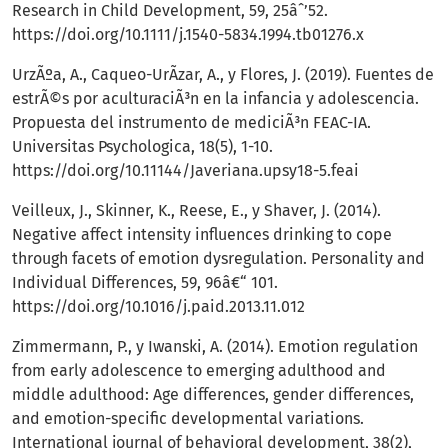
Research in Child Development, 59, 25âˆ’52.
https://doi.org/10.1111/j.1540-5834.1994.tb01276.x
UrzÃºa, A., Caqueo-UrÃ­zar, A., y Flores, J. (2019). Fuentes de
estrÃ©s por aculturaciÃ³n en la infancia y adolescencia.
Propuesta del instrumento de mediciÃ³n FEAC-IA.
Universitas Psychologica, 18(5), 1-10.
https://doi.org/10.11144/Javeriana.upsy18-5.feai
Veilleux, J., Skinner, K., Reese, E., y Shaver, J. (2014).
Negative affect intensity influences drinking to cope
through facets of emotion dysregulation. Personality and
Individual Differences, 59, 96â€“ 101.
https://doi.org/10.1016/j.paid.2013.11.012
Zimmermann, P., y Iwanski, A. (2014). Emotion regulation
from early adolescence to emerging adulthood and
middle adulthood: Age differences, gender differences,
and emotion-specific developmental variations.
International journal of behavioral development, 38(2),