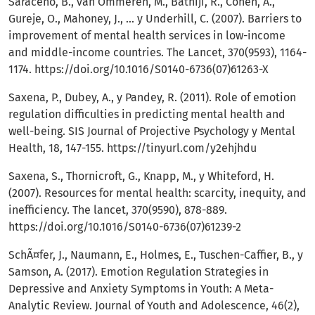
Saraceno, B., van Ommeren, M., Batniji, R., Cohen, A.,
Gureje, O., Mahoney, J., ... y Underhill, C. (2007). Barriers to
improvement of mental health services in low-income
and middle-income countries. The Lancet, 370(9593), 1164-
1174.
https://doi.org/10.1016/S0140-6736(07)61263-X
Saxena, P., Dubey, A., y Pandey, R. (2011). Role of emotion
regulation difficulties in predicting mental health and
well-being. SIS Journal of Projective Psychology y Mental
Health, 18, 147-155.
https://tinyurl.com/y2ehjhdu
Saxena, S., Thornicroft, G., Knapp, M., y Whiteford, H.
(2007). Resources for mental health: scarcity, inequity, and
inefficiency. The lancet, 370(9590), 878-889.
https://doi.org/10.1016/S0140-6736(07)61239-2
SchÃ¤fer, J., Naumann, E., Holmes, E., Tuschen-Caffier, B., y
Samson, A. (2017). Emotion Regulation Strategies in
Depressive and Anxiety Symptoms in Youth: A Meta-
Analytic Review. Journal of Youth and Adolescence, 46(2),