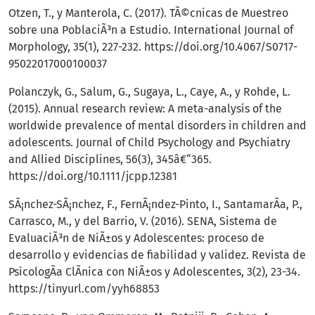
Otzen, T., y Manterola, C. (2017). TÃ©cnicas de Muestreo
sobre una PoblaciÃ³n a Estudio. International Journal of
Morphology, 35(1), 227-232.
https://doi.org/10.4067/S0717-
95022017000100037
Polanczyk, G., Salum, G., Sugaya, L., Caye, A., y Rohde, L.
(2015). Annual research review: A meta-analysis of the
worldwide prevalence of mental disorders in children and
adolescents. Journal of Child Psychology and Psychiatry
and Allied Disciplines, 56(3), 345â€“365.
https://doi.org/10.1111/jcpp.12381
SÃ¡nchez-SÃ¡nchez, F., FernÃ¡ndez-Pinto, I., SantamarÃ­a, P.,
Carrasco, M., y del Barrio, V. (2016). SENA, Sistema de
EvaluaciÃ³n de NiÃ±os y Adolescentes: proceso de
desarrollo y evidencias de fiabilidad y validez. Revista de
PsicologÃ­a ClÃ­nica con NiÃ±os y Adolescentes, 3(2), 23-34.
https://tinyurl.com/yyh68853