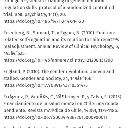
through a systematic training of general emotion
regulation skills: protocol of a randomized controlled
trial. BMC psychiatry, 14(1), 20.
https://doi.org/10.1186/1471-244X-14-20
Eisenberg, N., Spinrad, T., y Eggum, N. (2010). Emotion-
related self-regulation and its relation to childrenâ€™s
maladjustment. Annual Review of Clinical Psychology, 6,
495â€“525.
https://doi.org/10.1146/annurev.clinpsy.121208.131208
England, P. (2010). The gender revolution: Uneven and
stalled. Gender and Society, 24, 149â€“166.
https://doi.org/10.1177/0891243210361475
ErrÃ¡zuriz, P., ValdÃ©s, C., VÃ¶hringer, P., y Calvo, E. (2015).
Financiamiento de la salud mental en Chile: una deuda
pendiente. Revista mÃ©dica de Chile, 143(9), 1179-1186.
https://doi.org/10.4067/S0034-98872015000900011