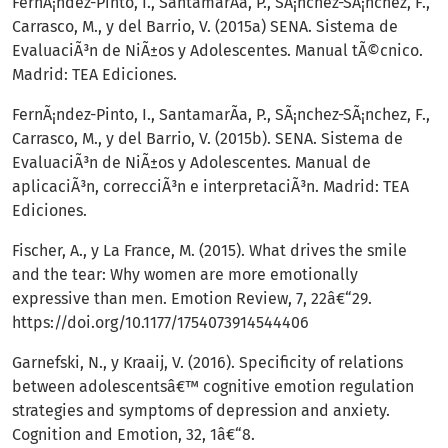
FernÃ¡ndez-Pinto, I., SantamarÃ­a, P., SÃ¡nchez-SÃ¡nchez, F.,
Carrasco, M., y del Barrio, V. (2015a) SENA. Sistema de
EvaluaciÃ³n de NiÃ±os y Adolescentes. Manual tÃ©cnico.
Madrid: TEA Ediciones.
FernÃ¡ndez-Pinto, I., SantamarÃ­a, P., SÃ¡nchez-SÃ¡nchez, F.,
Carrasco, M., y del Barrio, V. (2015b). SENA. Sistema de
EvaluaciÃ³n de NiÃ±os y Adolescentes. Manual de
aplicaciÃ³n, correcciÃ³n e interpretaciÃ³n. Madrid: TEA
Ediciones.
Fischer, A., y La France, M. (2015). What drives the smile
and the tear: Why women are more emotionally
expressive than men. Emotion Review, 7, 22â€“29.
https://doi.org/10.1177/1754073914544406
Garnefski, N., y Kraaij, V. (2016). Specificity of relations
between adolescentsâ€™ cognitive emotion regulation
strategies and symptoms of depression and anxiety.
Cognition and Emotion, 32, 1â€“8.