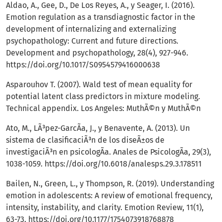
Aldao, A., Gee, D., De Los Reyes, A., y Seager, I. (2016).
Emotion regulation as a transdiagnostic factor in the
development of internalizing and externalizing
psychopathology: Current and future directions.
Development and psychopathology, 28(4), 927-946.
https://doi.org/10.1017/S0954579416000638
Asparouhov T. (2007). Wald test of mean equality for
potential latent class predictors in mixture modeling.
Technical appendix. Los Angeles: MuthÃ©n y MuthÃ©n
Ato, M., LÃ³pez-GarcÃ­a, J., y Benavente, A. (2013). Un
sistema de clasificaciÃ³n de los diseÃ±os de
investigaciÃ³n en psicologÃ­a. Anales de PsicologÃ­a, 29(3),
1038-1059.
https://doi.org/10.6018/analesps.29.3.178511
Bailen, N., Green, L., y Thompson, R. (2019). Understanding
emotion in adolescents: A review of emotional frequency,
intensity, instability, and clarity. Emotion Review, 11(1),
63-73.
https://doi.org/10.1177/1754073918768878