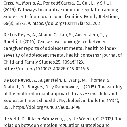
Criss, M., Morris, A., Ponceâ€Garcia, E., Cui, L., y Silk, J.
(2016). Pathways to adaptive emotion regulation among
adolescents from low income families. Family Relations,
65(3), 517-529.
https://doi.org/10.1111/fare.12202
De Los Reyes, A., Alfano, C., Lau, S., Augenstein, T., y
Borelli, J. (2016). Can we use convergence between
caregiver reports of adolescent mental health to index
severity of adolescent mental health concerns? Journal of
Child and Family Studies,25, 109â€“123.
https://doi.org/10.1007/s10826-015-0216-5
De Los Reyes, A., Augenstein, T., Wang, M., Thomas, S.,
Drabick, D., Burgers, D., y Rabinowitz, J. (2015). The validity
of the multi-informant approach to assessing child and
adolescent mental health. Psychological bulletin, 141(4),
858.
https://doi.org/10.1037/a0038498
de Veld, D., Riksen-Walraven, J., y de Weerth, C. (2012). The
relation between emotion regulation strategies and