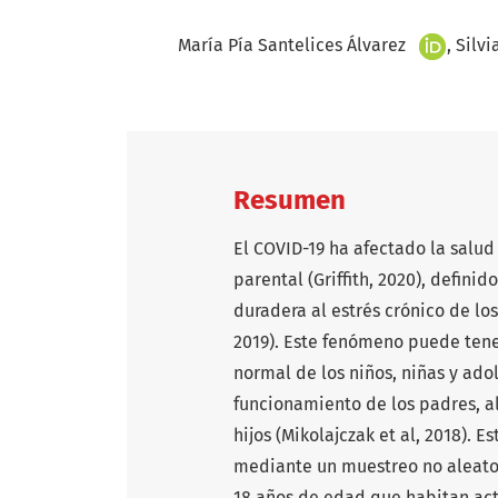
+
María Pía Santelices Álvarez
Silvi
Resumen
El COVID-19 ha afectado la salu
parental (Griffith, 2020), defin
duradera al estrés crónico de los
2019
). Este fenómeno puede tener
normal de los niños, niñas y ado
funcionamiento de los padres, a
hijos (Mikolajczak et al, 2018). 
mediante un muestreo no aleato
18 años de edad que habitan act