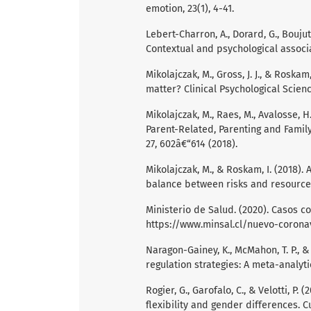
emotion, 23(1), 4-41.
Lebert-Charron, A., Dorard, G., Bouju
Contextual and psychological associat
Mikolajczak, M., Gross, J. J., & Roskam
matter? Clinical Psychological Scienc
Mikolajczak, M., Raes, M., Avalosse, 
Parent-Related, Parenting and Family
27, 602â€“614 (2018).
Mikolajczak, M., & Roskam, I. (2018).
balance between risks and resources 
Ministerio de Salud. (2020). Casos 
https://www.minsal.cl/nuevo-corona
Naragon-Gainey, K., McMahon, T. P., &
regulation strategies: A meta-analyti
Rogier, G., Garofalo, C., & Velotti, P
flexibility and gender differences. C