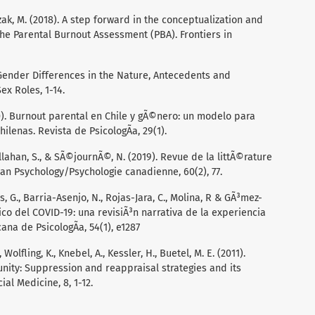
czak, M. (2018). A step forward in the conceptualization and
e Parental Burnout Assessment (PBA). Frontiers in
. Gender Differences in the Nature, Antecedents and
x Roles, 1-14.
020). Burnout parental en Chile y gÃ©nero: un modelo para
enas. Revista de PsicologÃ­a, 29(1).
allahan, S., & SÃ©journÃ©, N. (2019). Revue de la littÃ©rature
an Psychology/Psychologie canadienne, 60(2), 77.
s, G., Barria-Asenjo, N., Rojas-Jara, C., Molina, R & GÃ³mez-
ico del COVID-19: una revisiÃ³n narrativa de la experiencia
na de PsicologÃ­a, 54(1), e1287
 Wolfling, K., Knebel, A., Kessler, H., Buetel, M. E. (2011).
nity: Suppression and reappraisal strategies and its
al Medicine, 8, 1-12.