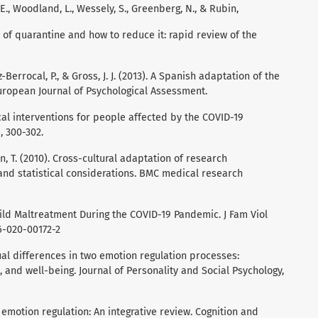
. E., Woodland, L., Wessely, S., Greenberg, N., & Rubin,
t of quarantine and how to reduce it: rapid review of the
z-Berrocal, P., & Gross, J. J. (2013). A Spanish adaptation of the
uropean Journal of Psychological Assessment.
ical interventions for people affected by the COVID-19
, 300-302.
sen, T. (2010). Cross-cultural adaptation of research
 and statistical considerations. BMC medical research
Child Maltreatment During the COVID-19 Pandemic. J Fam Viol
6-020-00172-2
vidual differences in two emotion regulation processes:
s, and well-being. Journal of Personality and Social Psychology,
f emotion regulation: An integrative review. Cognition and