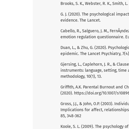
Brooks, S. K., Webster, R. K., Smith, L
G. J. (2020). The psychological impac
evidence. The Lancet.
Cabello, R., Salguero, J. M., FernÃ¡nde
emotion regulation questionnaire. E
Duan, L., & Zhu, G. (2020). Psycholog
epidemic. The Lancet Psychiatry, 7(4)
Gjersing, L., Caplehorn, J. R., & Clau
instruments: language, setting, time
methodology, 10(1), 13.
Griffith, A.K. Parental Burnout and 
(2020).
https://doi.org/10.1007/s1089
Gross, J.J., & John, O.P. (2003). Indi
Implications for affect, relationship
85, 348-362
Koole, S. L. (2009). The psychology o