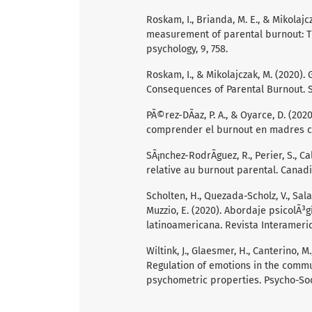
Roskam, I., Brianda, M. E., & Mikolaj
measurement of parental burnout: Th
psychology, 9, 758.
Roskam, I., & Mikolajczak, M. (2020)
Consequences of Parental Burnout. Se
PÃ©rez-DÃ­az, P. A., & Oyarce, D. (2
comprender el burnout en madres chil
SÃ¡nchez-RodrÃ­guez, R., Perier, S., C
relative au burnout parental. Canadi
Scholten, H., Quezada-Scholz, V., Sala
Muzzio, E. (2020). Abordaje psicolÃ³g
latinoamericana. Revista Interamerica
Wiltink, J., Glaesmer, H., Canterino, M.,
Regulation of emotions in the commu
psychometric properties. Psycho-Soci