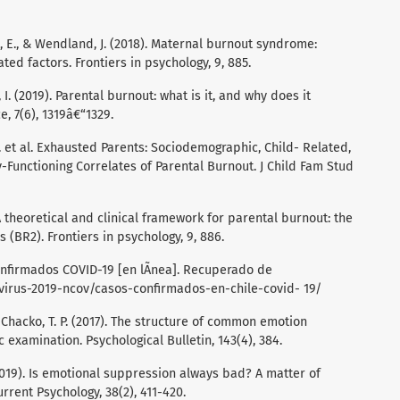
t, E., & Wendland, J. (2018). Maternal burnout syndrome:
ed factors. Frontiers in psychology, 9, 885.
, I. (2019). Parental burnout: what is it, and why does it
e, 7(6), 1319â€“1329.
H. et al. Exhausted Parents: Sociodemographic, Child- Related,
-Functioning Correlates of Parental Burnout. J Child Fam Stud
 A theoretical and clinical framework for parental burnout: the
(BR2). Frontiers in psychology, 9, 886.
confirmados COVID-19 [en lÃ­nea]. Recuperado de
virus-2019-ncov/casos-confirmados-en-chile-covid-
19/
 Chacko, T. P. (2017). The structure of common emotion
c examination. Psychological Bulletin, 143(4), 384.
. (2019). Is emotional suppression always bad? A matter of
urrent Psychology, 38(2), 411-420.