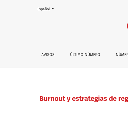
Cambiar el idioma. El actual es:
Español
Burnout y estrategias de regulación emociona
AVISOS
ÚLTIMO NÚMERO
NÚMER
Burnout y estrategias de re