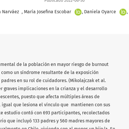
Publicado 2022-06-30
+
+
+
a Narváez
María Josefina Escobar
Daniela Oyarce
d mental de la población en mayor riesgo de burnout
ido como un síndrome resultante de la exposición
 padres en su rol de cuidadores. (Mikolajczak et al.
 graves implicaciones en la crianza y el desarrollo
lescentes, puesto que afecta múltiples áreas de
l igual que lesiona el vínculo que mantienen con sus
Este estudio contó con 693 participantes, recolectados
rio que incluyó 133 padres y 560 madres mayores de
ualmente en Chile, viviendo con al menos un hijo/a. Se