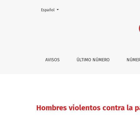
Cambiar el idioma. El actual es:
Español
Hombres violentos contra la pareja: ¿tienen 
AVISOS
ÚLTIMO NÚMERO
NÚMER
Hombres violentos contra la p