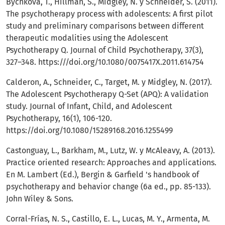
Bychkova, T., Hillman, S., Midgley, N. y Schneider, S. (2011).
The psychotherapy process with adolescents: A first pilot
study and preliminary comparisons between different
therapeutic modalities using the Adolescent
Psychotherapy Q. Journal of Child Psychotherapy, 37(3),
327–348. https:///doi.org/10.1080/0075417X.2011.614754
Calderon, A., Schneider, C., Target, M. y Midgley, N. (2017).
The Adolescent Psychotherapy Q-Set (APQ): A validation
study. Journal of Infant, Child, and Adolescent
Psychotherapy, 16(1), 106-120.
https://doi.org/10.1080/15289168.2016.1255499
Castonguay, L., Barkham, M., Lutz, W. y McAleavy, A. (2013).
Practice oriented research: Approaches and applications.
En M. Lambert (Ed.), Bergin & Garfield 's handbook of
psychotherapy and behavior change (6a ed., pp. 85-133).
John Wiley & Sons.
Corral-Frías, N. S., Castillo, E. L., Lucas, M. Y., Armenta, M.