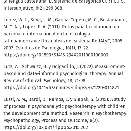
la lengua castellana: El sistema de categorías CCRT-LU-S.
Intersubjetivo, 6(2), 296-308.
López, W. L., Silva, L. M., García-Cepero, M. C., Bustamante,
M. C. A. y López, E. A. (2011). Retos para la colaboración
nacional e internacional en la psicología
latinoamericana: Un análisis del sistema RedALyC, 2005-
2007. Estudios de Psicología, 16(1), 17–22.
https://doi.org/10.1590/S1413-294X2011000100003
Lutz, W., Schwartz, B. y Delgadillo, J. (2022). Measurement-
based and data-informed psychological therapy. Annual
Review of Clinical Psychology, 18, 71-98.
https://doi.org/10.1146/annurev-clinpsy-071720-014821
Luzzi, A. M., Bardi, D., Ramos, L. y Slapak, S. (2015). A study
of process in psychoanalytic psychotherapy with children:
the development of a method. Research in Psychotherapy:
Psychopathology, Process and Outcome,18(2).
https://doi.org/10.4081/ripppo.2015.202