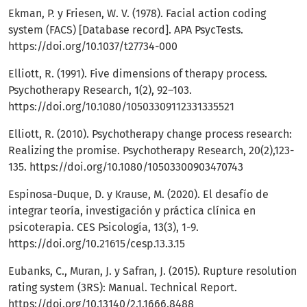
Ekman, P. y Friesen, W. V. (1978). Facial action coding
system (FACS) [Database record]. APA PsycTests.
https://doi.org/10.1037/t27734-000
Elliott, R. (1991). Five dimensions of therapy process.
Psychotherapy Research, 1(2), 92–103.
https://doi.org/10.1080/10503309112331335521
Elliott, R. (2010). Psychotherapy change process research:
Realizing the promise. Psychotherapy Research, 20(2),123-
135.
https://doi.org/10.1080/10503300903470743
Espinosa-Duque, D. y Krause, M. (2020). El desafío de
integrar teoría, investigación y práctica clínica en
psicoterapia. CES Psicología, 13(3), 1-9.
https://doi.org/10.21615/cesp.13.3.15
Eubanks, C., Muran, J. y Safran, J. (2015). Rupture resolution
rating system (3RS): Manual. Technical Report.
https://doi.org/10.13140/2.1.1666.8488