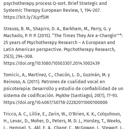
psychotherapy process Q-sort. Brief Strategic and
Systemic Therapy European Review, 1, 194-207.
https://bit.ly/3LyrfSM
Strauss, B. M., Shapiro, D. A., Barkham, M., Parry, G. y
Machado, P. P. P. (2015). “The Times They Are a-Changin’”*:
25 years of Psychotherapy Research – A European and
Latin American perspective. Psychotherapy Research,
25(3), 294–308.
https://doi.org/10.1080/10503307.2014.1002439
Tomicic, A., Martínez, C., Chacón, L. D., Guzmán, M. y
Reinoso, A. (2011). Patrones de cualidad vocal en
psicoterapia: Desarrollo y estudio de confiabilidad de un
sistema de codificación. Psykhe (Santiago), 20(1), 77-93.
https://doi.org/10.4067/S0718-22282011000100006
Tricco, A. C., Lillie, E., Zarin, W., O'Brien, K. K., Colquhoun,
H., Levac, D., Moher, D., Peters, M. D. J., Horsley, T., Weeks,
L., Hempel, S., Akl, E. A., Chang, C., McGowan, J., Stewart, L.,