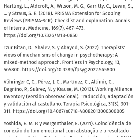
Hartling, L., Aldcroft, A., Wilson, M. G., Garritty, C., Lewin, S.,
… y Straus, S. E. (2018). PRISMA Extension for Scoping
Reviews (PRISMA-ScR): Checklist and explanation. Annals
of Internal Medicine, 169(7), 467–473.
https://doi.org/10.7326/M18-0850
Tzur Bitan, D., Shalev, S. y Abayed, S. (2022). Therapists’
views of mechanisms of change in psychotherapy: A
mixed-method approach. Frontiers in Psychology, 13,
565800.
https://doi.org/10.3389/fpsyg.2022.565800
Vöhringer C, C., Pérez, J. C., Martínez, C., Altimir, C.,
Dagnino, P., Suárez, N. y Krause, M. (2013). Working Alliance
Inventory (Versión observacional): Traducción, adaptación
y validación al castellano. Terapia Psicológica, 31(3), 301-
311.
https://doi.org/10.4067/s0718-48082013000300005
Yoshida, E. M. P. y Mergenthaler, E. (2011). Coincidência de
conexão do tom emocional com abstração e o resultado