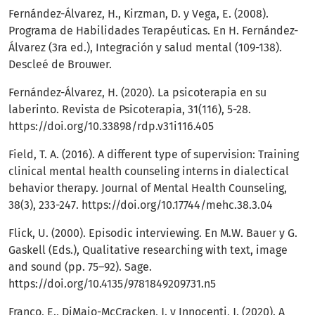
Fernández-Álvarez, H., Kirzman, D. y Vega, E. (2008).
Programa de Habilidades Terapéuticas. En H. Fernández-
Álvarez (3ra ed.), Integración y salud mental (109-138).
Descleé de Brouwer.
Fernández-Álvarez, H. (2020). La psicoterapia en su
laberinto. Revista de Psicoterapia, 31(116), 5-28.
https://doi.org/10.33898/rdp.v31i116.405
Field, T. A. (2016). A different type of supervision: Training
clinical mental health counseling interns in dialectical
behavior therapy. Journal of Mental Health Counseling,
38(3), 233-247.
https://doi.org/10.17744/mehc.38.3.04
Flick, U. (2000). Episodic interviewing. En M.W. Bauer y G.
Gaskell (Eds.), Qualitative researching with text, image
and sound (pp. 75–92). Sage.
https://doi.org/10.4135/9781849209731.n5
Franco, E., DiMaio-McCracken, J. y Innocenti, J. (2020). A