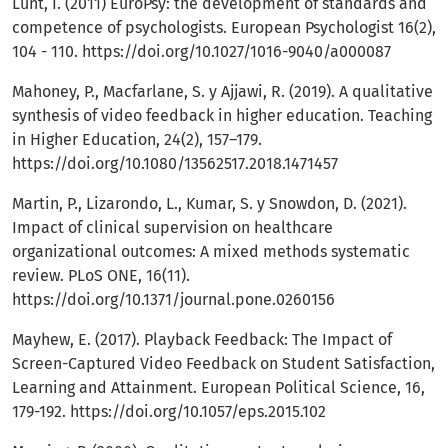
Lunt, I. (2011) EuroPsy: the development of standards and
competence of psychologists. European Psychologist 16(2),
104 - 110.
https://doi.org/10.1027/1016-9040/a000087
Mahoney, P., Macfarlane, S. y Ajjawi, R. (2019). A qualitative
synthesis of video feedback in higher education. Teaching
in Higher Education, 24(2), 157–179.
https://doi.org/10.1080/13562517.2018.1471457
Martin, P., Lizarondo, L., Kumar, S. y Snowdon, D. (2021).
Impact of clinical supervision on healthcare
organizational outcomes: A mixed methods systematic
review. PLoS ONE, 16(11).
https://doi.org/10.1371/journal.pone.0260156
Mayhew, E. (2017). Playback Feedback: The Impact of
Screen-Captured Video Feedback on Student Satisfaction,
Learning and Attainment. European Political Science, 16,
179-192.
https://doi.org/10.1057/eps.2015.102