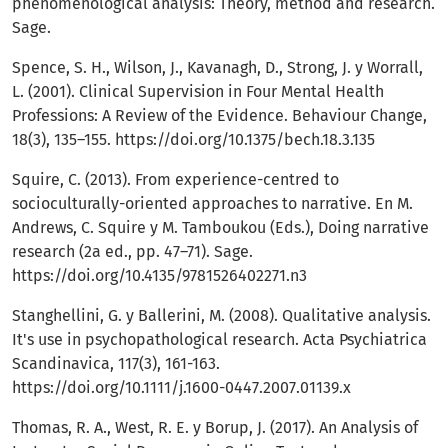
phenomenological analysis: Theory, method and research.
Sage.
Spence, S. H., Wilson, J., Kavanagh, D., Strong, J. y Worrall,
L. (2001). Clinical Supervision in Four Mental Health
Professions: A Review of the Evidence. Behaviour Change,
18(3), 135–155.
https://doi.org/10.1375/bech.18.3.135
Squire, C. (2013). From experience-centred to
socioculturally-oriented approaches to narrative. En M.
Andrews, C. Squire y M. Tamboukou (Eds.), Doing narrative
research (2a ed., pp. 47–71). Sage.
https://doi.org/10.4135/9781526402271.n3
Stanghellini, G. y Ballerini, M. (2008). Qualitative analysis.
It's use in psychopathological research. Acta Psychiatrica
Scandinavica, 117(3), 161-163.
https://doi.org/10.1111/j.1600-0447.2007.01139.x
Thomas, R. A., West, R. E. y Borup, J. (2017). An Analysis of