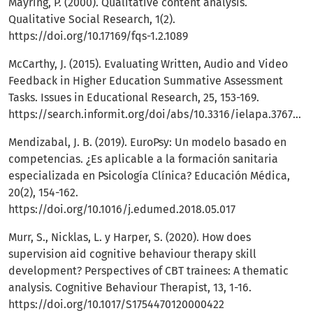
Mayring, P. (2000). Qualitative content analysis.
Qualitative Social Research, 1(2).
https://doi.org/10.17169/fqs-1.2.1089
McCarthy, J. (2015). Evaluating Written, Audio and Video
Feedback in Higher Education Summative Assessment
Tasks. Issues in Educational Research, 25, 153-169.
https://search.informit.org/doi/abs/10.3316/ielapa.376762809256535
Mendizabal, J. B. (2019). EuroPsy: Un modelo basado en
competencias. ¿Es aplicable a la formación sanitaria
especializada en Psicología Clínica? Educación Médica,
20(2), 154-162.
https://doi.org/10.1016/j.edumed.2018.05.017
Murr, S., Nicklas, L. y Harper, S. (2020). How does
supervision aid cognitive behaviour therapy skill
development? Perspectives of CBT trainees: A thematic
analysis. Cognitive Behaviour Therapist, 13, 1-16.
https://doi.org/10.1017/S1754470120000422