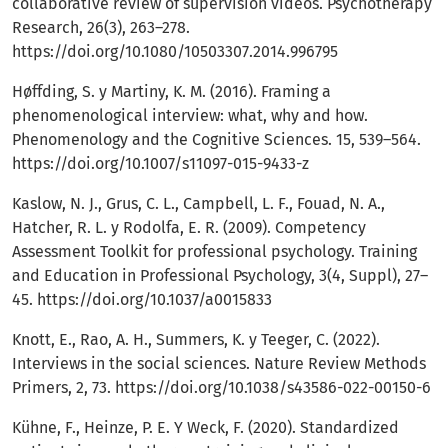
collaborative review of supervision videos. Psychotherapy
Research, 26(3), 263–278.
https://doi.org/10.1080/10503307.2014.996795
Høffding, S. y Martiny, K. M. (2016). Framing a
phenomenological interview: what, why and how.
Phenomenology and the Cognitive Sciences. 15, 539–564.
https://doi.org/10.1007/s11097-015-9433-z
Kaslow, N. J., Grus, C. L., Campbell, L. F., Fouad, N. A.,
Hatcher, R. L. y Rodolfa, E. R. (2009). Competency
Assessment Toolkit for professional psychology. Training
and Education in Professional Psychology, 3(4, Suppl), 27–
45.
https://doi.org/10.1037/a0015833
Knott, E., Rao, A. H., Summers, K. y Teeger, C. (2022).
Interviews in the social sciences. Nature Review Methods
Primers, 2, 73.
https://doi.org/10.1038/s43586-022-00150-6
Kühne, F., Heinze, P. E. Y Weck, F. (2020). Standardized