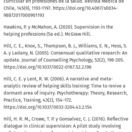
curricular en profesiones de la salud. Revista Médica de
Chile, 145(9), 1193-1197.
https://doi.org/10.4067/s0034-
98872017000901193
Hawkins, P. y McMahon, A. (2020). Supervision in the
helping professions (5a ed.). McGraw Hill.
Hill, C. E., Knox, S., Thompson, B. J., Williams, E. N., Hess, S.
A. y Ladany, N. (2005). Consensual qualitative research: An
update. Journal of Counselling Psychology, 52(2), 196-205.
https://doi.org/10.1037/0022-0167.52.2.196
Hill, C. E. y Lent, R. W. (2006). A narrative and meta-
analytic review of helping skills training: Time to revive a
dormant area of inquiry. Psychotherapy: Theory, Research,
Practice, Training, 43(2), 154–172.
https://doi.org/10.1037/0033-3204.43.2.154
Hill, H. R. M., Crowe, T. P. y Gonsalvez, C. J. (2016). Reflective
dialogue in clinical supervision: A pilot study involving