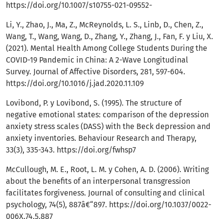
https://doi.org/10.1007/s10755-021-09552-
Li, Y., Zhao, J., Ma, Z., McReynolds, L. S., Linb, D., Chen, Z.,
Wang, T., Wang, Wang, D., Zhang, Y., Zhang, J., Fan, F. y Liu, X.
(2021). Mental Health Among College Students During the
COVID-19 Pandemic in China: A 2-Wave Longitudinal
Survey. Journal of Affective Disorders, 281, 597-604.
https://doi.org/10.1016/j.jad.2020.11.109
Lovibond, P. y Lovibond, S. (1995). The structure of
negative emotional states: comparison of the depression
anxiety stress scales (DASS) with the Beck depression and
anxiety inventories. Behaviour Research and Therapy,
33(3), 335-343.
https://doi.org/fwhsp7
McCullough, M. E., Root, L. M. y Cohen, A. D. (2006). Writing
about the benefits of an interpersonal transgression
facilitates forgiveness. Journal of consulting and clinical
psychology, 74(5), 887â€“897.
https://doi.org/10.1037/0022-
006X.74.5.887