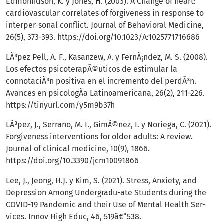
Edmonndson, K. y Jones, H. (2003). A Change of heart:
cardiovascular correlates of forgiveness in response to
interper-sonal conflict. Journal of Behavioral Medicine,
26(5), 373-393.
https://doi.org/10.1023/A:1025771716686
LÃ³pez Pell, A. F., Kasanzew, A. y FernÃ¡ndez, M. S. (2008).
Los efectos psicoterapÃ©uticos de estimular la
connotaciÃ³n positiva en el incremento del perdÃ³n.
Avances en psicologÃ­a Latinoamericana, 26(2), 211-226.
https://tinyurl.com/y5m9b37h
LÃ³pez, J., Serrano, M. I., GimÃ©nez, I. y Noriega, C. (2021).
Forgiveness interventions for older adults: A review.
Journal of clinical medicine, 10(9), 1866.
https://doi.org/10.3390/jcm10091866
Lee, J., Jeong, H.J. y Kim, S. (2021). Stress, Anxiety, and
Depression Among Undergradu-ate Students during the
COVID-19 Pandemic and their Use of Mental Health Ser-
vices. Innov High Educ, 46, 519â€“538.