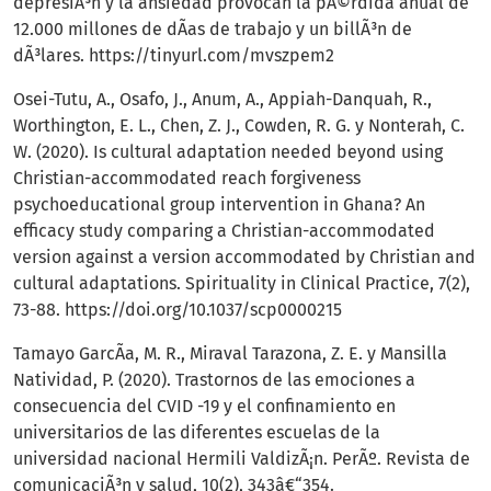
depresiÃ³n y la ansiedad provocan la pÃ©rdida anual de
12.000 millones de dÃ­as de trabajo y un billÃ³n de
dÃ³lares.
https://tinyurl.com/mvszpem2
Osei-Tutu, A., Osafo, J., Anum, A., Appiah-Danquah, R.,
Worthington, E. L., Chen, Z. J., Cowden, R. G. y Nonterah, C.
W. (2020). Is cultural adaptation needed beyond using
Christian-accommodated reach forgiveness
psychoeducational group intervention in Ghana? An
efficacy study comparing a Christian-accommodated
version against a version accommodated by Christian and
cultural adaptations. Spirituality in Clinical Practice, 7(2),
73-88.
https://doi.org/10.1037/scp0000215
Tamayo GarcÃ­a, M. R., Miraval Tarazona, Z. E. y Mansilla
Natividad, P. (2020). Trastornos de las emociones a
consecuencia del CVID -19 y el confinamiento en
universitarios de las diferentes escuelas de la
universidad nacional Hermili ValdizÃ¡n. PerÃº. Revista de
comunicaciÃ³n y salud, 10(2), 343â€“354.