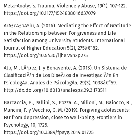
Meta-Analysis. Trauma, Violence y Abuse, 19(1), 107-122.
https://doi.org/10.1177/1524838016637079
ArÄ±cÄ±oÄŸlu, A. (2016). Mediating the Effect of Gratitude
in the Relationship between For-giveness and Life
Satisfaction among University Students. International
Journal of Higher Education 5(2), 275â€“82.
https://doi.org/10.5430/ijhe.v5n2p275
Ato, M., LÃ³pez, J. y Benavente, A. (2013). Un Sistema de
ClasificaciÃ³n de Los DiseÃ±os de InvestigaciÃ³n En
PsicologÃ­a. Anales de PsicologÃ­a, 29(3), 1038â€“59.
http://dx.doi.org/10.6018/analesps.29.3.178511
Barcaccia, B., Pallini, S., Pozza, A., Milioni, M., Baiocco, R.,
Mancini, F. y Vecchio, G. M. (2019). Forgiving adolescents:
Far from depression, close to well-being. Frontiers in
Psychology, 10, 1725.
https://doi.org/10.3389/fpsyg.2019.01725