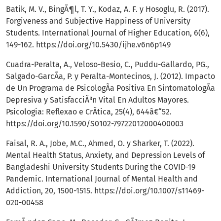
Batik, M. V., BingÃ¶l, T. Y., Kodaz, A. F. y Hosoglu, R. (2017).
Forgiveness and Subjective Happiness of University
Students. International Journal of Higher Education, 6(6),
149-162.
https://doi.org/10.5430/ijhe.v6n6p149
Cuadra-Peralta, A., Veloso-Besio, C., Puddu-Gallardo, PG.,
Salgado-GarcÃ­a, P. y Peralta-Montecinos, J. (2012). Impacto
de Un Programa de PsicologÃ­a Positiva En SintomatologÃ­a
Depresiva y SatisfacciÃ³n Vital En Adultos Mayores.
Psicologia: Reflexao e CrÃ­tica, 25(4), 644â€“52.
https://doi.org/10.1590/S0102-79722012000400003
Faisal, R. A., Jobe, M.C., Ahmed, O. y Sharker, T. (2022).
Mental Health Status, Anxiety, and Depression Levels of
Bangladeshi University Students During the COVID-19
Pandemic. International Journal of Mental Health and
Addiction, 20, 1500-1515.
https://doi.org/10.1007/s11469-
020-00458