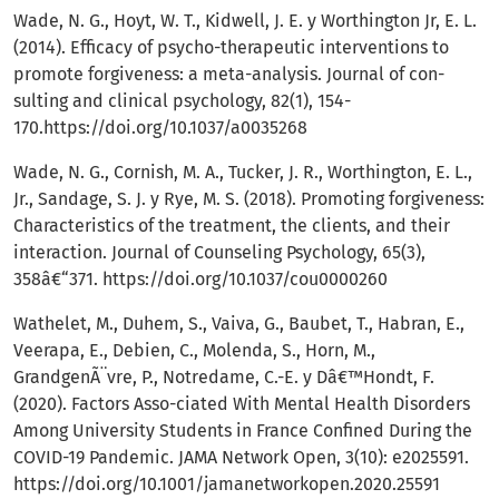
Wade, N. G., Hoyt, W. T., Kidwell, J. E. y Worthington Jr, E. L.
(2014). Efficacy of psycho-therapeutic interventions to
promote forgiveness: a meta-analysis. Journal of con-
sulting and clinical psychology, 82(1), 154-
170.
https://doi.org/10.1037/a0035268
Wade, N. G., Cornish, M. A., Tucker, J. R., Worthington, E. L.,
Jr., Sandage, S. J. y Rye, M. S. (2018). Promoting forgiveness:
Characteristics of the treatment, the clients, and their
interaction. Journal of Counseling Psychology, 65(3),
358â€“371.
https://doi.org/10.1037/cou0000260
Wathelet, M., Duhem, S., Vaiva, G., Baubet, T., Habran, E.,
Veerapa, E., Debien, C., Molenda, S., Horn, M.,
GrandgenÃ¨vre, P., Notredame, C.-E. y Dâ€™Hondt, F.
(2020). Factors Asso-ciated With Mental Health Disorders
Among University Students in France Confined During the
COVID-19 Pandemic. JAMA Network Open, 3(10): e2025591.
https://doi.org/10.1001/jamanetworkopen.2020.25591