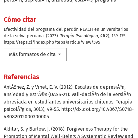
Cómo citar
Efectividad del programa del perdón REACH en universitarios
de la selva peruana. (2023).
Terapia Psicológica
,
41
(2), 159-175.
https://teps.cl/index.php/teps/article/view/595
Más formatos de cita
Referencias
AntÃºnez, Z. y Vinet, E. V. (2012). Escalas de depresiÃ³n,
ansiedad y estrÃ©s (DASS-21): Vali-daciÃ³n de la versiÃ³n
abreviada en estudiantes universitarios chilenos. Terapia
psicolÃ³gica, 30(3), 49-55.
http://dx.doi.org/10.4067/S0718-
48082012000300005
Akhtar, S. y Barlow, J. (2018). Forgiveness Therapy for the
Promotion of Mental Well-Being: A Systematic Review and