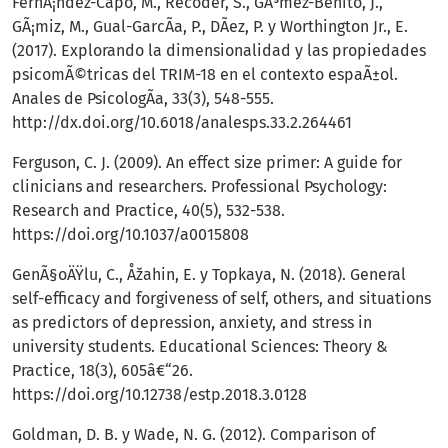
FernÃ¡ndez-Capo, M., Recoder, S., GÃ³mez-Benito, J.,
GÃ¡miz, M., Gual-GarcÃ­a, P., DÃ­ez, P. y Worthington Jr., E.
(2017). Explorando la dimensionalidad y las propiedades
psicomÃ©tricas del TRIM-18 en el contexto espaÃ±ol.
Anales de PsicologÃ­a, 33(3), 548-555.
http://dx.doi.org/10.6018/analesps.33.2.264461
Ferguson, C. J. (2009). An effect size primer: A guide for
clinicians and researchers. Professional Psychology:
Research and Practice, 40(5), 532-538.
https://doi.org/10.1037/a0015808
GenÃ§oÄŸlu, C., Åžahin, E. y Topkaya, N. (2018). General
self-efficacy and forgiveness of self, others, and situations
as predictors of depression, anxiety, and stress in
university students. Educational Sciences: Theory &
Practice, 18(3), 605â€“26.
https://doi.org/10.12738/estp.2018.3.0128
Goldman, D. B. y Wade, N. G. (2012). Comparison of