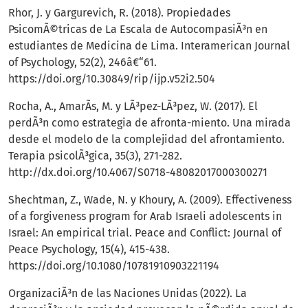
Rhor, J. y Gargurevich, R. (2018). Propiedades
PsicomÃ©tricas de La Escala de AutocompasiÃ³n en
estudiantes de Medicina de Lima. Interamerican Journal
of Psychology, 52(2), 246â€“61.
https://doi.org/10.30849/rip/ijp.v52i2.504
Rocha, A., AmarÃ­s, M. y LÃ³pez-LÃ³pez, W. (2017). El
perdÃ³n como estrategia de afronta-miento. Una mirada
desde el modelo de la complejidad del afrontamiento.
Terapia psicolÃ³gica, 35(3), 271-282.
http://dx.doi.org/10.4067/S0718-48082017000300271
Shechtman, Z., Wade, N. y Khoury, A. (2009). Effectiveness
of a forgiveness program for Arab Israeli adolescents in
Israel: An empirical trial. Peace and Conflict: Journal of
Peace Psychology, 15(4), 415-438.
https://doi.org/10.1080/10781910903221194
OrganizaciÃ³n de las Naciones Unidas (2022). La