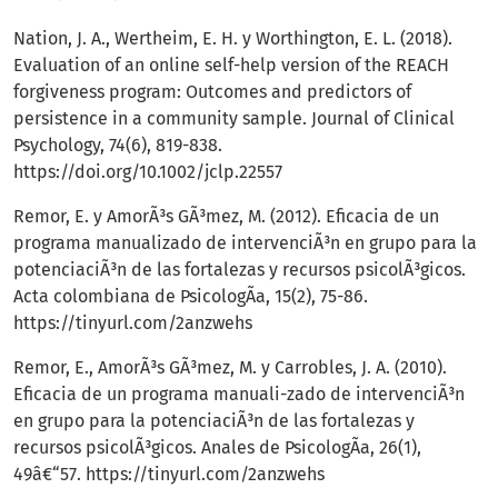
Nation, J. A., Wertheim, E. H. y Worthington, E. L. (2018).
Evaluation of an online self-help version of the REACH
forgiveness program: Outcomes and predictors of
persistence in a community sample. Journal of Clinical
Psychology, 74(6), 819-838.
https://doi.org/10.1002/jclp.22557
Remor, E. y AmorÃ³s GÃ³mez, M. (2012). Eficacia de un
programa manualizado de intervenciÃ³n en grupo para la
potenciaciÃ³n de las fortalezas y recursos psicolÃ³gicos.
Acta colombiana de PsicologÃ­a, 15(2), 75-86.
https://tinyurl.com/2anzwehs
Remor, E., AmorÃ³s GÃ³mez, M. y Carrobles, J. A. (2010).
Eficacia de un programa manuali-zado de intervenciÃ³n
en grupo para la potenciaciÃ³n de las fortalezas y
recursos psicolÃ³gicos. Anales de PsicologÃ­a, 26(1),
49â€“57.
https://tinyurl.com/2anzwehs