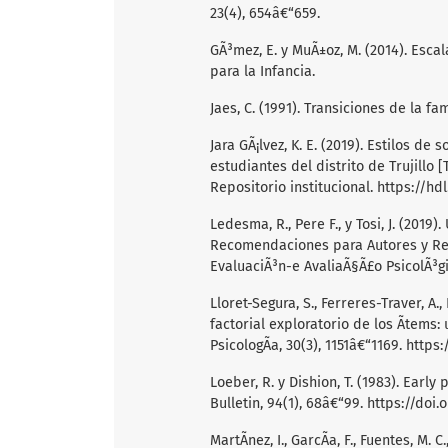
23(4), 654â€“659.
GÃ³mez, E. y MuÃ±oz, M. (2014). Esca
para la Infancia.
Jaes, C. (1991). Transiciones de la f
Jara GÃ¡lvez, K. E. (2019). Estilos de
estudiantes del distrito de Trujillo
Repositorio institucional.
https://hd
Ledesma, R., Pere F., y Tosi, J. (2019)
Recomendaciones para Autores y Rev
EvaluaciÃ³n-e AvaliaÃ§Ã£o PsicolÃ³gic
Lloret-Segura, S., Ferreres-Traver, A.,
factorial exploratorio de los Ã­tems:
PsicologÃ­a, 30(3), 1151â€“1169.
https:
Loeber, R. y Dishion, T. (1983). Earl
Bulletin, 94(1), 68â€“99.
https://doi.
MartÃ­nez, I., GarcÃ­a, F., Fuentes, M. C.