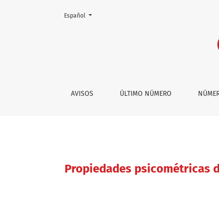
Cambiar el idioma. El actual es:
Español
Propiedades psicométricas de adaptación esc
AVISOS
ÚLTIMO NÚMERO
NÚMER
Propiedades psicométricas de