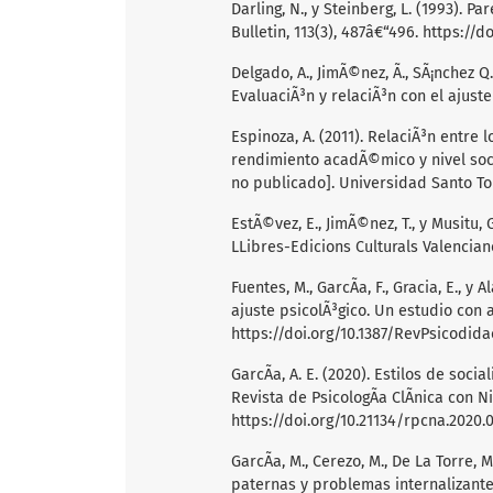
Darling, N., y Steinberg, L. (1993). P
Bulletin, 113(3), 487â€“496.
https://do
Delgado, A., JimÃ©nez, Ã., SÃ¡nchez Q.
EvaluaciÃ³n y relaciÃ³n con el ajuste
Espinoza, A. (2011). RelaciÃ³n entre 
rendimiento acadÃ©mico y nivel soc
no publicado]. Universidad Santo To
EstÃ©vez, E., JimÃ©nez, T., y Musitu,
LLibres-Edicions Culturals Valencian
Fuentes, M., GarcÃ­a, F., Gracia, E., y
ajuste psicolÃ³gico. Un estudio con 
https://doi.org/10.1387/RevPsicodida
GarcÃ­a, A. E. (2020). Estilos de soc
Revista de PsicologÃ­a ClÃ­nica con Ni
https://doi.org/10.21134/rpcna.2020.0
GarcÃ­a, M., Cerezo, M., De La Torre, M
paternas y problemas internalizante