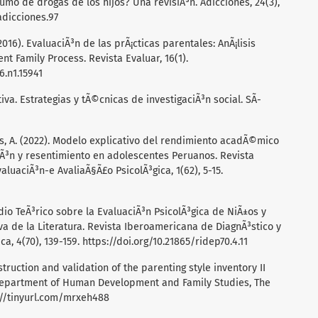
umo de drogas de los hijos? Una revisiÃ³n. Adicciones, 24(3),
adicciones.97
(2016). EvaluaciÃ³n de las prÃ¡cticas parentales: AnÃ¡lisis
t Family Process. Revista Evaluar, 16(1).
6.n1.15941
tiva. Estrategias y tÃ©cnicas de investigaciÃ³n social. SÃ­
os, A. (2022). Modelo explicativo del rendimiento acadÃ©mico
siÃ³n y resentimiento en adolescentes Peruanos. Revista
luaciÃ³n-e AvaliaÃ§Ã£o PsicolÃ³gica, 1(62), 5-15.
udio TeÃ³rico sobre la EvaluaciÃ³n PsicolÃ³gica de NiÃ±os y
a de la Literatura. Revista Iberoamericana de DiagnÃ³stico y
ca, 4(70), 139-159.
https://doi.org/10.21865/ridep70.4.11
nstruction and validation of the parenting style inventory II
. Department of Human Development and Family Studies, The
://tinyurl.com/mrxeh488