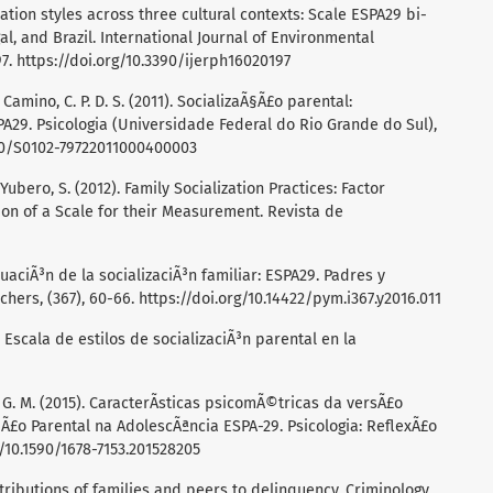
ation styles across three cultural contexts: Scale ESPA29 bi-
al, and Brazil. International Journal of Environmental
97.
https://doi.org/10.3390/ijerph16020197
. y Camino, C. P. D. S. (2011). SocializaÃ§Ã£o parental:
A29. Psicologia (Universidade Federal do Rio Grande do Sul),
590/S0102-79722011000400003
. y Yubero, S. (2012). Family Socialization Practices: Factor
ion of a Scale for their Measurement. Revista de
valuaciÃ³n de la socializaciÃ³n familiar: ESPA29. Padres y
chers, (367), 60-66.
https://doi.org/10.14422/pym.i367.y2016.011
29 Escala de estilos de socializaciÃ³n parental en la
a, G. M. (2015). CaracterÃ­sticas psicomÃ©tricas da versÃ£o
Ã£o Parental na AdolescÃªncia ESPA-29. Psicologia: ReflexÃ£o
g/10.1590/1678-7153.201528205
ontributions of families and peers to delinquency. Criminology,