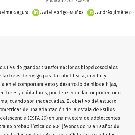
Publicado 2024-08-08
+
+
uelme-Segura
Ariel Abrigo-Muñoz
Andrés Jiménez-F
olutiva de grandes transformaciones biopsicosociales,
factores de riesgo para la salud física, mental y
cia en el comportamiento y desarrollo de hijos e hijas,
enitores y cuidadores, pueden ser un factor protector o
ma, cuando son inadecuadas. El objetivo del estudio
cométricas de una adaptación de la escala de Estilos
 Adolescencia (ESPA-29) en una muestra de adolescentes
ra no probabilística de 804 jóvenes de 12 a 19 años de
 de la Región de La Araucanía, Chile. Los resultados