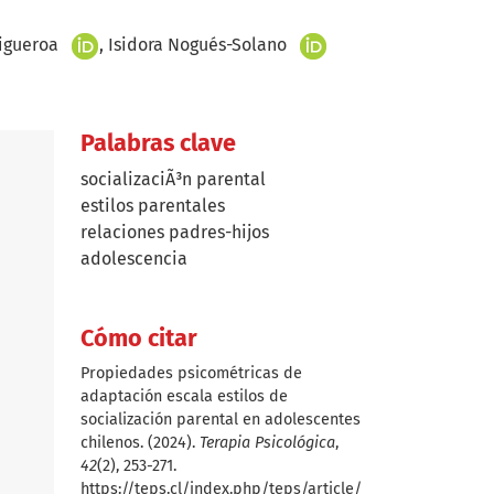
+
+
igueroa
Isidora Nogués-Solano
Palabras clave
socializaciÃ³n parental
estilos parentales
relaciones padres-hijos
adolescencia
Cómo citar
Propiedades psicométricas de
adaptación escala estilos de
socialización parental en adolescentes
chilenos. (2024).
Terapia Psicológica
,
42
(2), 253-271.
https://teps.cl/index.php/teps/article/