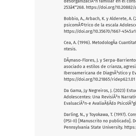
desorganizaciÃ³n familiar en el cons
253â€“268.
https://doi.org/10.20882/
Bobbio, A., Arbach, K. y Alderete, A. 
psicomÃ©trico de la escala Adolescen
https://doi.org/10.35670/1667-4545.v1
Cea, A. (1996). MetodologÃ­a Cuantita
ntesis.
DÃ¡maso-Flores, J. y Serpa-Barrient
asociado a estilos de crianza, agre
Iberoamericana de DiagnÃ³stico y Eva
https://doi.org/10.21865/ridep62.1.01
Da Gama, J.y Negreiros, J. (2023) Est
Adolescentes: Una RevisiÃ³n Narrativ
EvaluaciÃ³n-e AvaliaÃ§Ã£o PsicolÃ³gi
Darling, N., y Toyokawa, T. (1997). Co
(PSI-II) [Manuscrito no publicado]
Pennsylvania State University.
https