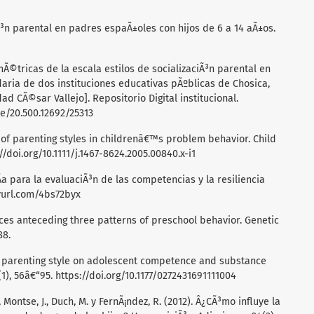
ciÃ³n parental en padres espaÃ±oles con hijos de 6 a 14 aÃ±os.
mÃ©tricas de la escala estilos de socializaciÃ³n parental en
aria de dos instituciones educativas pÃºblicas de Chosica,
dad CÃ©sar Vallejo]. Repositorio Digital institucional.
le/20.500.12692/25313
le of parenting styles in childrenâ€™s problem behavior. Child
//doi.org/10.1111/j.1467-8624.2005.00840.x-i1
Ã­a para la evaluaciÃ³n de las competencias y la resiliencia
nyurl.com/4bs72byx
ices anteceding three patterns of preschool behavior. Genetic
88.
of parenting style on adolescent competence and substance
(1), 56â€“95.
https://doi.org/10.1177/0272431691111004
., Montse, J., Duch, M. y FernÃ¡ndez, R. (2012). Â¿CÃ³mo influye la