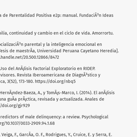
la de Parentalidad Positiva e2p: manual. FundaciÃ³n Ideas
amilia, continuidad y cambio en el ciclo de vida. Amorrortu.
 socializaciÃ³n parental y la inteligencia emocional en
 [Tesis de maestrÃ­a, Universidad Peruana Cayetano Heredia].
l.handle.net/20.500.12866/8472
. Uso del AnÃ¡lisis Factorial Exploratorio en RIDEP.
isores. Revista Iberoamericana de DiagnÃ³stico y
a, 3(52), 173-180.
https://doi.org/nbq5
 HernÃ¡ndez-Baeza, A., y TomÃ¡s-Marco, I. (2014). El anÃ¡lisis
 una guÃ­a prÃ¡ctica, revisada y actualizada. Anales de
//doi.org/gjr929
y predictors of male delinquency: a review. Psychological
org/10.1037/0033-2909.94.1.68
, Veiga, F., GarcÃ­a, O. F., Rodrigues, Y., Cruice, E. y Serra, E.