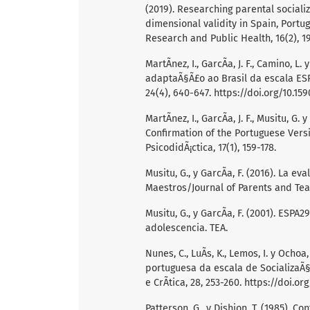
(2019). Researching parental socializ
dimensional validity in Spain, Portug
Research and Public Health, 16(2), 1
MartÃ­nez, I., GarcÃ­a, J. F., Camino, L
adaptaÃ§Ã£o ao Brasil da escala ESP
24(4), 640-647.
https://doi.org/10.1
MartÃ­nez, I., GarcÃ­a, J. F., Musitu, G
Confirmation of the Portuguese Vers
PsicodidÃ¡ctica, 17(1), 159-178.
Musitu, G., y GarcÃ­a, F. (2016). La e
Maestros/Journal of Parents and Tea
Musitu, G., y GarcÃ­a, F. (2001). ESPA
adolescencia. TEA.
Nunes, C., LuÃ­s, K., Lemos, I. y Ocho
portuguesa da escala de SocializaÃ§
e CrÃ­tica, 28, 253-260.
https://doi.or
Patterson, G., y Dishion, T. (1985). C