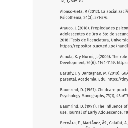
17(1),76â€“82.
Alonso-Geta, P. (2012). La socializa
Psicothema, 24(3), 371-376.
Arauco, J. (2018). Propiedades psico
adolescentes de 3ro a 5to de secund
2018 [Tesis de licenciatura, Universi
https://repositorio.ucv.edu.pe/hand
Aunola, K. y Nurmi, J. (2005). The ro
Development, 76(6), 1144-1159.
https:
Barudy, J. y Dantagnan, M. (2010). Gu
parental. Academia. Edu.
https://ti
Baumrind, D. (1967). Childcare pract
Psychology Monographs, 75(1), 43â€“
Baumrind, D. (1991). The influence 
use. Journal of Early Adolescence, 11
BecoÃ±a, E., MartÃ­nez, Ãš., Calafat, A