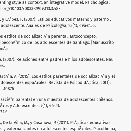
arenting style as context: an integrative model. Psichological
i.org/10.1037/0033-2909.113.3.487
, y LÃ³pez, F. (2007). Estilos educativos materno y paterno :
 adolescente. Anales de PsicologÃ­a, 23(1), 49â€“56.
los estilos de socializaciÃ³n parental, autoconcepto,
ioeconÃ³mico de los adolescentes de Santiago. [Manuscrito
mÃ¡s.
 G. (2007). Relaciones entre padres e hijos adolescentes. Nau
es.
 AlarcÃ³n, A. (2015). Los estilos parentales de socializaciÃ³n y el
adolescentes espaÃ±oles. Revista de PsicodidÃ¡ctica, 20(1).
ct.10876
ializaciÃ³n parental en una muestra de adolescentes chilenos.
Ã±os y Adolescentes, 7(1), 46-51.
7.1.6
., De la Villa, M., y Casanova, P. (2011). PrÃ¡cticas educativas
s y externalizantes en adolescentes espaÃ±oles. Psicothema,