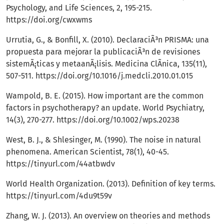
Psychology, and Life Sciences, 2, 195-215.
https://doi.org/cwxwms
Urrutia, G., & Bonfill, X. (2010). DeclaraciÃ³n PRISMA: una
propuesta para mejorar la publicaciÃ³n de revisiones
sistemÃ¡ticas y metaanÃ¡lisis. Medicina ClÃ­nica, 135(11),
507-511.
https://doi.org/10.1016/j.medcli.2010.01.015
Wampold, B. E. (2015). How important are the common
factors in psychotherapy? an update. World Psychiatry,
14(3), 270-277.
https://doi.org/10.1002/wps.20238
West, B. J., & Shlesinger, M. (1990). The noise in natural
phenomena. American Scientist, 78(1), 40-45.
https://tinyurl.com/44atbwdv
World Health Organization. (2013). Definition of key terms.
https://tinyurl.com/4du9t59v
Zhang, W. J. (2013). An overview on theories and methods