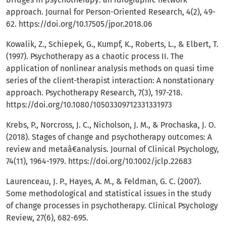
approach. Journal for Person-Oriented Research, 4(2), 49-
62.
https://doi.org/10.17505/jpor.2018.06
Kowalik, Z., Schiepek, G., Kumpf, K., Roberts, L., & Elbert, T.
(1997). Psychotherapy as a chaotic process II. The
application of nonlinear analysis methods on quasi time
series of the client-therapist interaction: A nonstationary
approach. Psychotherapy Research, 7(3), 197-218.
https://doi.org/10.1080/10503309712331331973
Krebs, P., Norcross, J. C., Nicholson, J. M., & Prochaska, J. O.
(2018). Stages of change and psychotherapy outcomes: A
review and metaâ€analysis. Journal of Clinical Psychology,
74(11), 1964-1979.
https://doi.org/10.1002/jclp.22683
Laurenceau, J. P., Hayes, A. M., & Feldman, G. C. (2007).
Some methodological and statistical issues in the study
of change processes in psychotherapy. Clinical Psychology
Review, 27(6), 682-695.