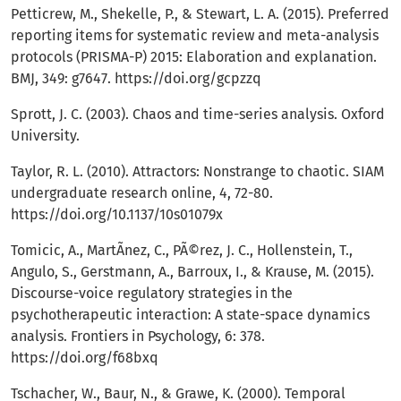
Petticrew, M., Shekelle, P., & Stewart, L. A. (2015). Preferred
reporting items for systematic review and meta-analysis
protocols (PRISMA-P) 2015: Elaboration and explanation.
BMJ, 349: g7647.
https://doi.org/gcpzzq
Sprott, J. C. (2003). Chaos and time-series analysis. Oxford
University.
Taylor, R. L. (2010). Attractors: Nonstrange to chaotic. SIAM
undergraduate research online, 4, 72-80.
https://doi.org/10.1137/10s01079x
Tomicic, A., MartÃ­nez, C., PÃ©rez, J. C., Hollenstein, T.,
Angulo, S., Gerstmann, A., Barroux, I., & Krause, M. (2015).
Discourse-voice regulatory strategies in the
psychotherapeutic interaction: A state-space dynamics
analysis. Frontiers in Psychology, 6: 378.
https://doi.org/f68bxq
Tschacher, W., Baur, N., & Grawe, K. (2000). Temporal