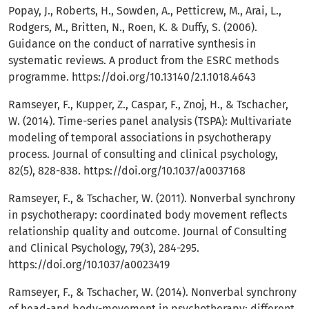
Popay, J., Roberts, H., Sowden, A., Petticrew, M., Arai, L.,
Rodgers, M., Britten, N., Roen, K. & Duffy, S. (2006).
Guidance on the conduct of narrative synthesis in
systematic reviews. A product from the ESRC methods
programme.
https://doi.org/10.13140/2.1.1018.4643
Ramseyer, F., Kupper, Z., Caspar, F., Znoj, H., & Tschacher,
W. (2014). Time-series panel analysis (TSPA): Multivariate
modeling of temporal associations in psychotherapy
process. Journal of consulting and clinical psychology,
82(5), 828-838.
https://doi.org/10.1037/a0037168
Ramseyer, F., & Tschacher, W. (2011). Nonverbal synchrony
in psychotherapy: coordinated body movement reflects
relationship quality and outcome. Journal of Consulting
and Clinical Psychology, 79(3), 284-295.
https://doi.org/10.1037/a0023419
Ramseyer, F., & Tschacher, W. (2014). Nonverbal synchrony
of head-and body-movement in psychotherapy: different