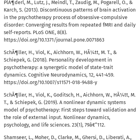
PlÃ¶derl, M., Lutz, J., Meindl, T., Zaudig, M., Pogarell, O., &
Karch, S. (2013). Discontinuous patterns of brain activation
in the psychotherapy process of obsessive-compulsive
disorder: Converging results from repeated fMRI and daily
self-reports. PLoS ONE, 8(8).
https://doi.org/10.1371/journal.pone.0071863
SchÃ¶ller, H., Viol, K., Aichhorn, W., HÃ¼tt, M. T., &
Schiepek, G. (2018). Personality development in
psychotherapy: a synergetic model of state-trait
dynamics. Cognitive Neurodynamics, 12, 441-459.
https://doi.org/10.1007/s11571-018-9488-y
SchÃ¶ller, H., Viol, K., Goditsch, H., Aichhorn, W., HÃ¼tt, M.
T., & Schiepek, G. (2019). A nonlinear dynamic systems
model of psychotherapy: First steps toward validation and
the role of external input. Nonlinear dynamics,
psychology, and life sciences. 23(1), 79â€“112.
Shamseer, L., Moher, D., Clarke, M., Ghersi, D., Liberati, A.,