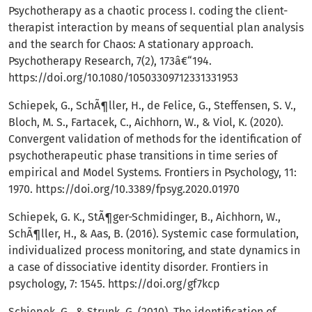
Psychotherapy as a chaotic process I. coding the client-
therapist interaction by means of sequential plan analysis
and the search for Chaos: A stationary approach.
Psychotherapy Research, 7(2), 173â€“194.
https://doi.org/10.1080/10503309712331331953
Schiepek, G., SchÃ¶ller, H., de Felice, G., Steffensen, S. V.,
Bloch, M. S., Fartacek, C., Aichhorn, W., & Viol, K. (2020).
Convergent validation of methods for the identification of
psychotherapeutic phase transitions in time series of
empirical and Model Systems. Frontiers in Psychology, 11:
1970.
https://doi.org/10.3389/fpsyg.2020.01970
Schiepek, G. K., StÃ¶ger-Schmidinger, B., Aichhorn, W.,
SchÃ¶ller, H., & Aas, B. (2016). Systemic case formulation,
individualized process monitoring, and state dynamics in
a case of dissociative identity disorder. Frontiers in
psychology, 7: 1545.
https://doi.org/gf7kcp
Schiepek, G., & Strunk, G. (2010). The identification of