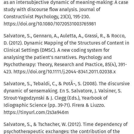
as an intersubjective dynamic of meaning-making: A case
study with discourse flow analysis. Journal of
Constructivist Psychology, 23(3), 195-230.
https://doi.org/10.1080/10720531003765981
Salvatore, S., Gennaro, A., Auletta, A., Grassi, R., & Rocco,
D. (2012). Dynamic Mapping of the Structures of Content in
Clinical Settings (DMSC). A new coding system for
analysing the patient's narratives. Psychology and
Psychotherapy: Theory, Research and Practice, 85(4), 391-
423.
https://doi.org/10.1111/j.2044-8341.2011.02038.x
Salvatore, S., Tebaldi, C., & PotÃ¬, S. (2008). The discursive
dynamic of sensemaking. En S. Salvatore, J. Valsiner, S.
Strout-Yagodzynski & J. Clegg (Eds.), Yearbook of
Idiographic Science (pp. 39-71). Firera & Liuzzo.
https://tinyurl.com/2s3a946m
Salvatore, S., & Tschacher, W. (2012). Time dependency of
psychotherapeutic exchanges: the contribution of the