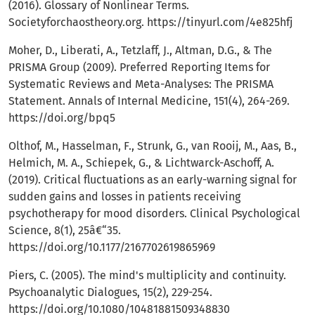
(2016). Glossary of Nonlinear Terms.
Societyforchaostheory.org.
https://tinyurl.com/4e825hfj
Moher, D., Liberati, A., Tetzlaff, J., Altman, D.G., & The
PRISMA Group (2009). Preferred Reporting Items for
Systematic Reviews and Meta-Analyses: The PRISMA
Statement. Annals of Internal Medicine, 151(4), 264-269.
https://doi.org/bpq5
Olthof, M., Hasselman, F., Strunk, G., van Rooij, M., Aas, B.,
Helmich, M. A., Schiepek, G., & Lichtwarck-Aschoff, A.
(2019). Critical fluctuations as an early-warning signal for
sudden gains and losses in patients receiving
psychotherapy for mood disorders. Clinical Psychological
Science, 8(1), 25â€“35.
https://doi.org/10.1177/2167702619865969
Piers, C. (2005). The mind's multiplicity and continuity.
Psychoanalytic Dialogues, 15(2), 229-254.
https://doi.org/10.1080/10481881509348830