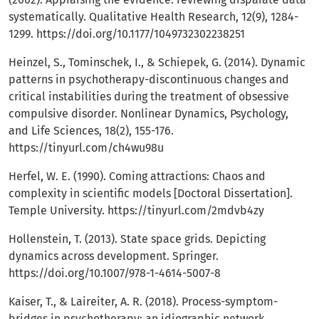
systematically. Qualitative Health Research, 12(9), 1284-
1299.
https://doi.org/10.1177/1049732302238251
Heinzel, S., Tominschek, I., & Schiepek, G. (2014). Dynamic
patterns in psychotherapy-discontinuous changes and
critical instabilities during the treatment of obsessive
compulsive disorder. Nonlinear Dynamics, Psychology,
and Life Sciences, 18(2), 155-176.
https://tinyurl.com/ch4wu98u
Herfel, W. E. (1990). Coming attractions: Chaos and
complexity in scientific models [Doctoral Dissertation].
Temple University.
https://tinyurl.com/2mdvb4zy
Hollenstein, T. (2013). State space grids. Depicting
dynamics across development. Springer.
https://doi.org/10.1007/978-1-4614-5007-8
Kaiser, T., & Laireiter, A. R. (2018). Process-symptom-
bridges in psychotherapy: an idiographic network