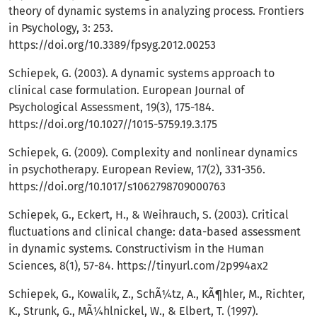
theory of dynamic systems in analyzing process. Frontiers
in Psychology, 3: 253.
https://doi.org/10.3389/fpsyg.2012.00253
Schiepek, G. (2003). A dynamic systems approach to
clinical case formulation. European Journal of
Psychological Assessment, 19(3), 175-184.
https://doi.org/10.1027//1015-5759.19.3.175
Schiepek, G. (2009). Complexity and nonlinear dynamics
in psychotherapy. European Review, 17(2), 331-356.
https://doi.org/10.1017/s1062798709000763
Schiepek, G., Eckert, H., & Weihrauch, S. (2003). Critical
fluctuations and clinical change: data-based assessment
in dynamic systems. Constructivism in the Human
Sciences, 8(1), 57-84.
https://tinyurl.com/2p994ax2
Schiepek, G., Kowalik, Z., SchÃ¼tz, A., KÃ¶hler, M., Richter,
K., Strunk, G., MÃ¼hlnickel, W., & Elbert, T. (1997).