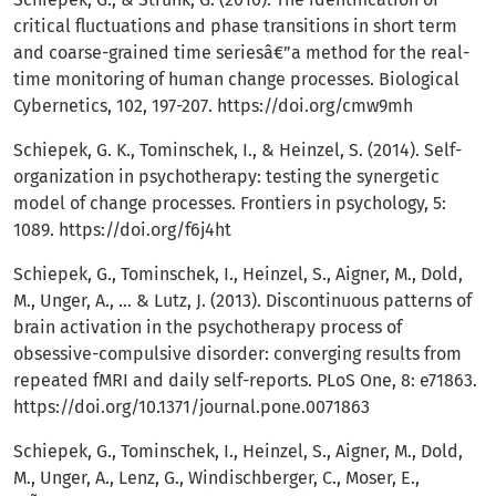
critical fluctuations and phase transitions in short term
and coarse-grained time seriesâ€”a method for the real-
time monitoring of human change processes. Biological
Cybernetics, 102, 197-207.
https://doi.org/cmw9mh
Schiepek, G. K., Tominschek, I., & Heinzel, S. (2014). Self-
organization in psychotherapy: testing the synergetic
model of change processes. Frontiers in psychology, 5:
1089.
https://doi.org/f6j4ht
Schiepek, G., Tominschek, I., Heinzel, S., Aigner, M., Dold,
M., Unger, A., ... & Lutz, J. (2013). Discontinuous patterns of
brain activation in the psychotherapy process of
obsessive-compulsive disorder: converging results from
repeated fMRI and daily self-reports. PLoS One, 8: e71863.
https://doi.org/10.1371/journal.pone.0071863
Schiepek, G., Tominschek, I., Heinzel, S., Aigner, M., Dold,
M., Unger, A., Lenz, G., Windischberger, C., Moser, E.,