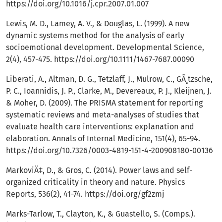
https://doi.org/10.1016/j.cpr.2007.01.007
Lewis, M. D., Lamey, A. V., & Douglas, L. (1999). A new
dynamic systems method for the analysis of early
socioemotional development. Developmental Science,
2(4), 457-475.
https://doi.org/10.1111/1467-7687.00090
Liberati, A., Altman, D. G., Tetzlaff, J., Mulrow, C., GÃ¸tzsche,
P. C., Ioannidis, J. P., Clarke, M., Devereaux, P. J., Kleijnen, J.
& Moher, D. (2009). The PRISMA statement for reporting
systematic reviews and meta-analyses of studies that
evaluate health care interventions: explanation and
elaboration. Annals of Internal Medicine, 151(4), 65-94.
https://doi.org/10.7326/0003-4819-151-4-200908180-00136
MarkoviÄ‡, D., & Gros, C. (2014). Power laws and self-
organized criticality in theory and nature. Physics
Reports, 536(2), 41-74.
https://doi.org/gf2zmj
Marks-Tarlow, T., Clayton, K., & Guastello, S. (Comps.).