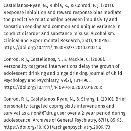
Castellanos-Ryan, N., Rubia, K., & Conrod, P. J. (2011).
Response inhibition and reward response bias mediate
the predictive relationships between impulsivity and
sensation seeking and common and unique variance in
conduct disorder and substance misuse. Alcoholism:
Clinical and Experimental Research, 35(1), 140-155.
https://doi.org/10.1111/j.1530-0277.2010.01331.x
Conrod, P. J., Castellanos, N., & Mackie, C. (2008).
Personality-targeted interventions delay the growth of
adolescent drinking and binge drinking. Journal of Child
Psychology and Psychiatry, 49(2), 181-190.
https://doi.org/10.1111/j.1469-7610.2007.01826.x
Conrod, P. J., Castellanos-Ryan, N., & Strang, J. (2010). Brief,
personality-targeted coping skills interventions and
survival as a nonâ€“drug user over a 2-year period during
adolescence. Archives of General Psychiatry, 67(1), 85-93.
https://doi.org/10.1001/archgenpsychiatry.2009.173