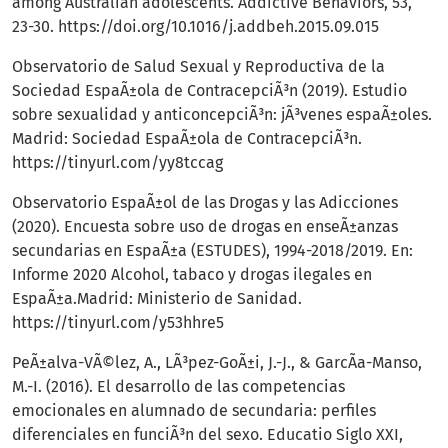
among Australian adolescents. Addictive Behaviors, 53,
23-30.
https://doi.org/10.1016/j.addbeh.2015.09.015
Observatorio de Salud Sexual y Reproductiva de la
Sociedad EspaÃ±ola de ContracepciÃ³n (2019). Estudio
sobre sexualidad y anticoncepciÃ³n: jÃ³venes espaÃ±oles.
Madrid: Sociedad EspaÃ±ola de ContracepciÃ³n.
https://tinyurl.com/yy8tccag
Observatorio EspaÃ±ol de las Drogas y las Adicciones
(2020). Encuesta sobre uso de drogas en enseÃ±anzas
secundarias en EspaÃ±a (ESTUDES), 1994-2018/2019. En:
Informe 2020 Alcohol, tabaco y drogas ilegales en
EspaÃ±a.Madrid: Ministerio de Sanidad.
https://tinyurl.com/y53hhre5
PeÃ±alva-VÃ©lez, A., LÃ³pez-GoÃ±i, J.-J., & GarcÃ­a-Manso,
M.-I. (2016). El desarrollo de las competencias
emocionales en alumnado de secundaria: perfiles
diferenciales en funciÃ³n del sexo. Educatio Siglo XXI,