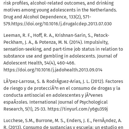
risk profiles, alcohol-related outcomes, and drinking
motives among young adolescents in the Netherlands.
Drug and Alcohol Dependence, 133(2), 571-
579.
https://doi.org/10.1016/j.drugalcdep.2013.07.030
Leeman, R. F., Hoff, R. A., Krishnan-Sarin, S., Patock-
Peckham, J. A., & Potenza, M. N. (2014). Impulsivity,
sensation-seeking, and part-time job status in relation to
substance use and gambling in adolescents. Journal of
Adolescent Health, 54(4), 460-466.
https://doi.org/10.1016/j.jadohealth.2013.09.014
LÃ³pez-Larrosa, S. & RodrÃ­guez-Arias, J. L. (2012). Factores
de riesgo y de protecciÃ³n en el consumo de drogas y la
conducta antisocial en adolescentes y jÃ³venes
espaÃ±oles. International Journal of Psychological
Research, 5(1), 25-33.
https://tinyurl.com/y6gu359j
Lucchese, S.M., Burrone, M. S., Enders, J. E., FernÃ¡ndez, A.
R. (2013). Consumo de sustancias y escuela: un estudio en