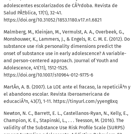
adolescentes escolarizados de CÃ³rdoba. Revista de
Salud PÃºblica, 17(1), 32-41.
https://doi.org/10.31052/1853.1180.v17.n1.6821
Malmberg, M., Kleinjan, M., Vermulst, A. A., Overbeek, G.,
Monshouwer, K., Lammers, J., & Engels, R. C. M. E. (2012). Do
substance use risk personality dimensions predict the
onset of substance use in early adolescence? A variable-
and person-centered approach. Journal of Youth and
Adolescence, 41(11), 1512-1525.
https://doi.org/10.1007/s10964-012-9775-6
MartÃ­n, A. B. (2007). La LOE ante el fracaso, la repeticiÃ³n y
el abandono escolar. Revista Iberoamericana de
educaciÃ³n, 43(7), 1-11.
https://tinyurl.com/yyeng8xq
Newton, N. C., Barrett, E. L., Castellanos-Ryan, N., Kelly, E.,
Champion, K. E., Stapinski, L., . . . Teesson, M. (2016). The
validity of the Substance Use Risk Profile Scale (SURPS)