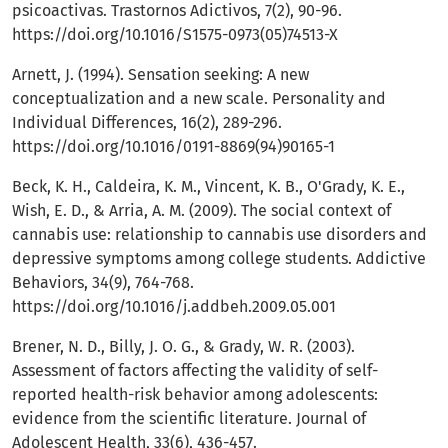
psicoactivas. Trastornos Adictivos, 7(2), 90-96.
https://doi.org/10.1016/S1575-0973(05)74513-X
Arnett, J. (1994). Sensation seeking: A new
conceptualization and a new scale. Personality and
Individual Differences, 16(2), 289-296.
https://doi.org/10.1016/0191-8869(94)90165-1
Beck, K. H., Caldeira, K. M., Vincent, K. B., O'Grady, K. E.,
Wish, E. D., & Arria, A. M. (2009). The social context of
cannabis use: relationship to cannabis use disorders and
depressive symptoms among college students. Addictive
Behaviors, 34(9), 764-768.
https://doi.org/10.1016/j.addbeh.2009.05.001
Brener, N. D., Billy, J. O. G., & Grady, W. R. (2003).
Assessment of factors affecting the validity of self-
reported health-risk behavior among adolescents:
evidence from the scientific literature. Journal of
Adolescent Health, 33(6), 436-457.