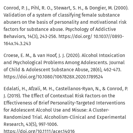
Conrod, P. J., Pihl, R. O., Stewart, S. H., & Dongier, M. (2000).
Validation of a system of classifying female substance
abusers on the basis of personality and motivational risk
factors for substance abuse. Psychology of Addictive
Behaviors, 14(3), 243-256.
https://doi.org/
10.1037//0893-
164x.14.3.243
Croese, E. M., & van Hoof, J. J. (2020). Alcohol Intoxication
and Psychological Problems Among Adolescents. Journal
of Child & Adolescent Substance Abuse, 28(6), 462-473.
https://doi.org/10.1080/1067828X.2020.1789524
Edalati, H., Afzali, M. H., Castellanos-Ryan, N., & Conrod, P.
J. (2019). The Effect of Contextual Risk Factors on the
Effectiveness of Brief Personality-Targeted Interventions
for Adolescent Alcohol Use and Misuse: A Cluster-
Randomized Trial. Alcoholism-Clinical and Experimental
Research, 43(5), 997-1006.
https://doi.org/10.1111/acer.14016