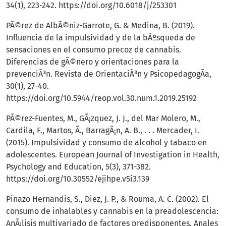
34(1), 223-242.
https://doi.org/10.6018/j/253301
PÃ©rez de AlbÃ©niz-Garrote, G. & Medina, B. (2019).
Influencia de la impulsividad y de la bÃºsqueda de
sensaciones en el consumo precoz de cannabis.
Diferencias de gÃ©nero y orientaciones para la
prevenciÃ³n. Revista de OrientaciÃ³n y PsicopedagogÃ­a,
30(1), 27-40.
https://doi.org/10.5944/reop.vol.30.num.1.2019.25192
PÃ©rez-Fuentes, M., GÃ¡zquez, J. J., del Mar Molero, M.,
Cardila, F., Martos, Ã., BarragÃ¡n, A. B., . . . Mercader, I.
(2015). Impulsividad y consumo de alcohol y tabaco en
adolescentes. European Journal of Investigation in Health,
Psychology and Education, 5(3), 371-382.
https://doi.org/10.30552/ejihpe.v5i3.139
Pinazo Hernandis, S., Diez, J. P., & Rouma, A. C. (2002). El
consumo de inhalables y cannabis en la preadolescencia:
AnÃ¡lisis multivariado de factores predisponentes. Anales