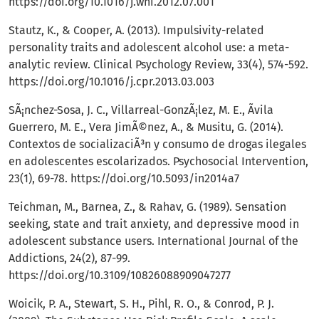
https://doi.org/10.1016/j.whi.2012.07.001
Stautz, K., & Cooper, A. (2013). Impulsivity-related
personality traits and adolescent alcohol use: a meta-
analytic review. Clinical Psychology Review, 33(4), 574-592.
https://doi.org/10.1016/j.cpr.2013.03.003
SÃ¡nchez-Sosa, J. C., Villarreal-GonzÃ¡lez, M. E., Ãvila
Guerrero, M. E., Vera JimÃ©nez, A., & Musitu, G. (2014).
Contextos de socializaciÃ³n y consumo de drogas ilegales
en adolescentes escolarizados. Psychosocial Intervention,
23(1), 69-78.
https://doi.org/10.5093/in2014a7
Teichman, M., Barnea, Z., & Rahav, G. (1989). Sensation
seeking, state and trait anxiety, and depressive mood in
adolescent substance users. International Journal of the
Addictions, 24(2), 87-99.
https://doi.org/10.3109/10826088909047277
Woicik, P. A., Stewart, S. H., Pihl, R. O., & Conrod, P. J.