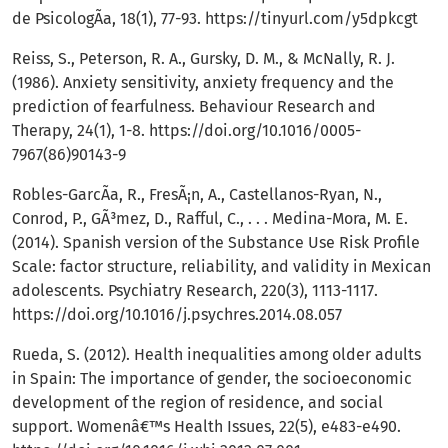
de PsicologÃ­a, 18(1), 77-93.
https://tinyurl.com/y5dpkcgt
Reiss, S., Peterson, R. A., Gursky, D. M., & McNally, R. J.
(1986). Anxiety sensitivity, anxiety frequency and the
prediction of fearfulness. Behaviour Research and
Therapy, 24(1), 1-8.
https://doi.org/10.1016/0005-
7967(86)90143-9
Robles-GarcÃ­a, R., FresÃ¡n, A., Castellanos-Ryan, N.,
Conrod, P., GÃ³mez, D., Rafful, C., . . . Medina-Mora, M. E.
(2014). Spanish version of the Substance Use Risk Profile
Scale: factor structure, reliability, and validity in Mexican
adolescents. Psychiatry Research, 220(3), 1113-1117.
https://doi.org/10.1016/j.psychres.2014.08.057
Rueda, S. (2012). Health inequalities among older adults
in Spain: The importance of gender, the socioeconomic
development of the region of residence, and social
support. Womenâ€™s Health Issues, 22(5), e483-e490.