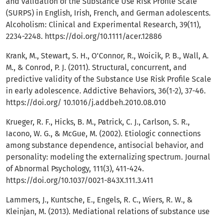
and validation of the Substance Use Risk Profile Scale
(SURPS) in English, Irish, French, and German adolescents.
Alcoholism: Clinical and Experimental Research, 39(11),
2234-2248.
https://doi.org/10.1111/acer.12886
Krank, M., Stewart, S. H., O'Connor, R., Woicik, P. B., Wall, A.
M., & Conrod, P. J. (2011). Structural, concurrent, and
predictive validity of the Substance Use Risk Profile Scale
in early adolescence. Addictive Behaviors, 36(1-2), 37-46.
https://doi.org/
10.1016/j.addbeh.2010.08.010
Krueger, R. F., Hicks, B. M., Patrick, C. J., Carlson, S. R.,
Iacono, W. G., & McGue, M. (2002). Etiologic connections
among substance dependence, antisocial behavior, and
personality: modeling the externalizing spectrum. Journal
of Abnormal Psychology, 111(3), 411-424.
https://doi.org/10.1037/0021-843X.111.3.411
Lammers, J., Kuntsche, E., Engels, R. C., Wiers, R. W., &
Kleinjan, M. (2013). Mediational relations of substance use