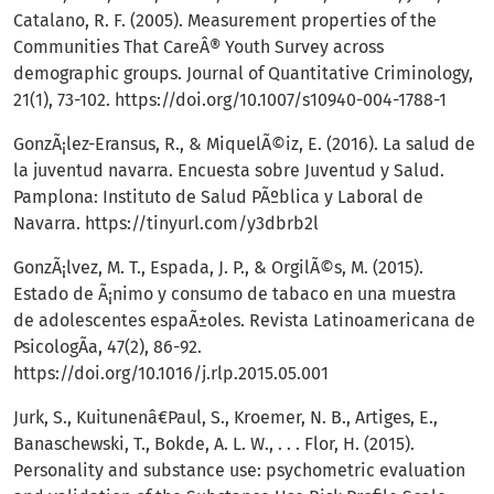
Catalano, R. F. (2005). Measurement properties of the
Communities That CareÂ® Youth Survey across
demographic groups. Journal of Quantitative Criminology,
21(1), 73-102.
https://doi.org/10.1007/s10940-004-1788-1
GonzÃ¡lez-Eransus, R., & MiquelÃ©iz, E. (2016). La salud de
la juventud navarra. Encuesta sobre Juventud y Salud.
Pamplona: Instituto de Salud PÃºblica y Laboral de
Navarra.
https://tinyurl.com/y3dbrb2l
GonzÃ¡lvez, M. T., Espada, J. P., & OrgilÃ©s, M. (2015).
Estado de Ã¡nimo y consumo de tabaco en una muestra
de adolescentes espaÃ±oles. Revista Latinoamericana de
PsicologÃ­a, 47(2), 86-92.
https://doi.org/10.1016/j.rlp.2015.05.001
Jurk, S., Kuitunenâ€Paul, S., Kroemer, N. B., Artiges, E.,
Banaschewski, T., Bokde, A. L. W., . . . Flor, H. (2015).
Personality and substance use: psychometric evaluation