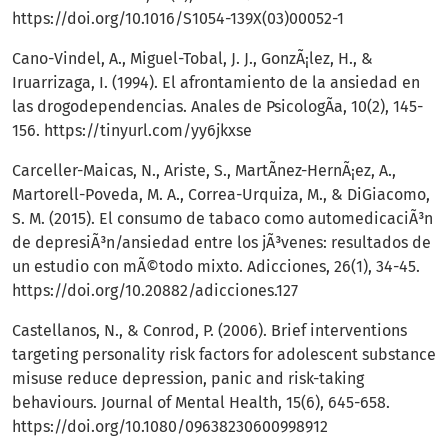
https://doi.org/10.1016/S1054-139X(03)00052-1
Cano-Vindel, A., Miguel-Tobal, J. J., GonzÃ¡lez, H., &
Iruarrizaga, I. (1994). El afrontamiento de la ansiedad en
las drogodependencias. Anales de PsicologÃ­a, 10(2), 145-
156.
https://tinyurl.com/yy6jkxse
Carceller-Maicas, N., Ariste, S., MartÃ­nez-HernÃ¡ez, A.,
Martorell-Poveda, M. A., Correa-Urquiza, M., & DiGiacomo,
S. M. (2015). El consumo de tabaco como automedicaciÃ³n
de depresiÃ³n/ansiedad entre los jÃ³venes: resultados de
un estudio con mÃ©todo mixto. Adicciones, 26(1), 34-45.
https://doi.org/10.20882/adicciones.127
Castellanos, N., & Conrod, P. (2006). Brief interventions
targeting personality risk factors for adolescent substance
misuse reduce depression, panic and risk-taking
behaviours. Journal of Mental Health, 15(6), 645-658.
https://doi.org/10.1080/09638230600998912