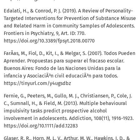
Edalati, H., & Conrod, P. J. (2019). A Review of Personality-
Targeted Interventions for Prevention of Substance Misuse
and Related Harm in Community Samples of Adolescents.
Frontiers in Psychiatry, 9, Art. ID: 770.
https://doi.org/10.3389/fpsyt.2018.00770
FarÃ­as, M., Fiol, D., Kit, I., & Melgar, S. (2007). Todos Pueden
Aprender. Propuestas para superar el fracaso escolar.
Buenos Aires: Fondo de las Naciones Unidas para la
infancia y AsociaciÃ³n civil educaciÃ³n para todos.
https://tinyurl.com/y4ugsdbz
Fernie, G., Peeters, M., Gullo, M. J., Christiansen, P., Cole, J.
C., Sumnall, H., & Field, M. (2013). Multiple behavioural
impulsivity tasks predict prospective alcohol
involvement in adolescents. Addiction, 108(11), 1916-1923.
https://doi.org/10.1111/add.12283
Glaser, R. R., Horn, M. L. V., Arthur, M. W., Hawkins, J. D., &