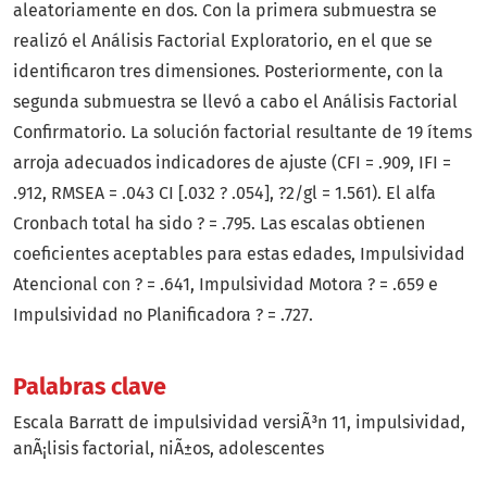
aleatoriamente en dos. Con la primera submuestra se
realizó el Análisis Factorial Exploratorio, en el que se
identificaron tres dimensiones. Posteriormente, con la
segunda submuestra se llevó a cabo el Análisis Factorial
Confirmatorio. La solución factorial resultante de 19 ítems
arroja adecuados indicadores de ajuste (CFI = .909, IFI =
.912, RMSEA = .043 CI [.032 ? .054], ?2/gl = 1.561). El alfa
Cronbach total ha sido ? = .795. Las escalas obtienen
coeficientes aceptables para estas edades, Impulsividad
Atencional con ? = .641, Impulsividad Motora ? = .659 e
Impulsividad no Planificadora ? = .727.
Palabras clave
Escala Barratt de impulsividad versiÃ³n 11
impulsividad
anÃ¡lisis factorial
niÃ±os
adolescentes