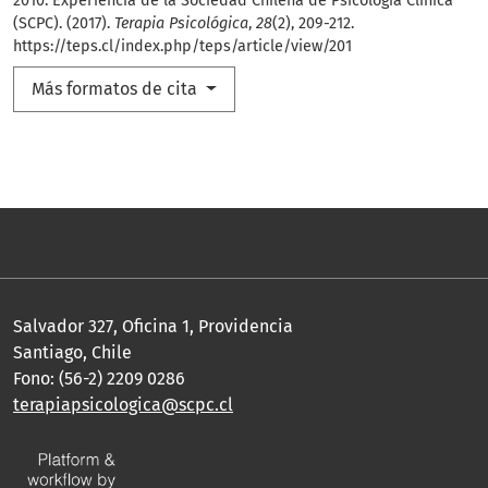
2010: Experiencia de la Sociedad Chilena de Psicología Clínica
(SCPC). (2017).
Terapia Psicológica
,
28
(2), 209-212.
https://teps.cl/index.php/teps/article/view/201
Más formatos de cita
Salvador 327, Oficina 1, Providencia
Santiago, Chile
Fono: (56-2) 2209 0286
terapiapsicologica@scpc.cl