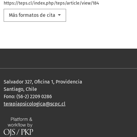
https://teps.cl/index.php/teps/article/view/184
Más formatos de cita
Salvador 327, Oficina 1, Providencia
Santiago, Chile
Fono: (56-2) 2209 0286
terapiapsicologica@scpc.cl