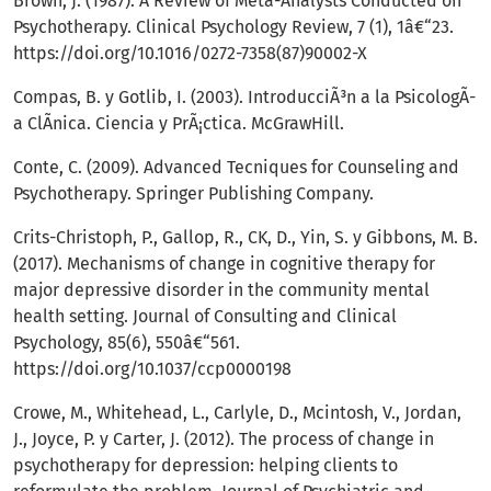
Brown, J. (1987). A Review of Meta-Analysts Conducted on
Psychotherapy. Clinical Psychology Review, 7 (1), 1â€“23.
https://doi.org/10.1016/0272-7358(87)90002-X
Compas, B. y Gotlib, I. (2003). IntroducciÃ³n a la PsicologÃ­
a ClÃ­nica. Ciencia y PrÃ¡ctica. McGrawHill.
Conte, C. (2009). Advanced Tecniques for Counseling and
Psychotherapy. Springer Publishing Company.
Crits-Christoph, P., Gallop, R., CK, D., Yin, S. y Gibbons, M. B.
(2017). Mechanisms of change in cognitive therapy for
major depressive disorder in the community mental
health setting. Journal of Consulting and Clinical
Psychology, 85(6), 550â€“561.
https://doi.org/10.1037/ccp0000198
Crowe, M., Whitehead, L., Carlyle, D., Mcintosh, V., Jordan,
J., Joyce, P. y Carter, J. (2012). The process of change in
psychotherapy for depression: helping clients to