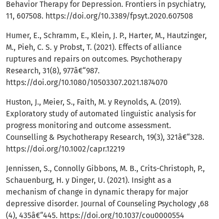
Behavior Therapy for Depression. Frontiers in psychiatry,
11, 607508.
https://doi.org/10.3389/fpsyt.2020.607508
Humer, E., Schramm, E., Klein, J. P., Harter, M., Hautzinger,
M., Pieh, C. S. y Probst, T. (2021). Effects of alliance
ruptures and repairs on outcomes. Psychotherapy
Research, 31(8), 977â€“987.
https://doi.org/10.1080/10503307.2021.1874070
Huston, J., Meier, S., Faith, M. y Reynolds, A. (2019).
Exploratory study of automated linguistic analysis for
progress monitoring and outcome assessment.
Counselling & Psychotherapy Research, 19(3), 321â€“328.
https://doi.org/10.1002/capr.12219
Jennissen, S., Connolly Gibbons, M. B., Crits-Christoph, P.,
Schauenburg, H. y Dinger, U. (2021). Insight as a
mechanism of change in dynamic therapy for major
depressive disorder. Journal of Counseling Psychology ,68
(4), 435â€“445.
https://doi.org/10.1037/cou0000554