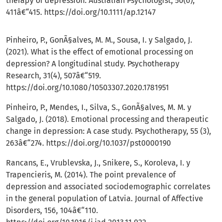
therapy of depression. Australian Psychologist, 50(6),
411â€“415.
https://doi.org/10.1111/ap.12147
Pinheiro, P., GonÃ§alves, M. M., Sousa, I. y Salgado, J.
(2021). What is the effect of emotional processing on
depression? A longitudinal study. Psychotherapy
Research, 31(4), 507â€“519.
https://doi.org/10.1080/10503307.2020.1781951
Pinheiro, P., Mendes, I., Silva, S., GonÃ§alves, M. M. y
Salgado, J. (2018). Emotional processing and therapeutic
change in depression: A case study. Psychotherapy, 55 (3),
263â€“274.
https://doi.org/10.1037/pst0000190
Rancans, E., Vrublevska, J., Snikere, S., Koroleva, I. y
Trapencieris, M. (2014). The point prevalence of
depression and associated sociodemographic correlates
in the general population of Latvia. Journal of Affective
Disorders, 156, 104â€“110.