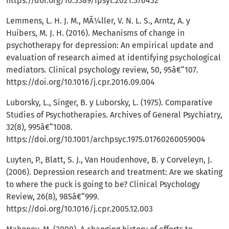
https://doi.org/10.3389/fpsyt.2021.576432
Lemmens, L. H. J. M., MÃ¼ller, V. N. L. S., Arntz, A. y
Huibers, M. J. H. (2016). Mechanisms of change in
psychotherapy for depression: An empirical update and
evaluation of research aimed at identifying psychological
mediators. Clinical psychology review, 50, 95â€“107.
https://doi.org/10.1016/j.cpr.2016.09.004
Luborsky, L., Singer, B. y Luborsky, L. (1975). Comparative
Studies of Psychotherapies. Archives of General Psychiatry,
32(8), 995â€“1008.
https://doi.org/10.1001/archpsyc.1975.01760260059004
Luyten, P., Blatt, S. J., Van Houdenhove, B. y Corveleyn, J.
(2006). Depression research and treatment: Are we skating
to where the puck is going to be? Clinical Psychology
Review, 26(8), 985â€“999.
https://doi.org/10.1016/j.cpr.2005.12.003