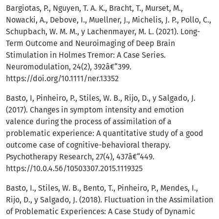
Bargiotas, P., Nguyen, T. A. K., Bracht, T., Murset, M.,
Nowacki, A., Debove, I., Muellner, J., Michelis, J. P., Pollo, C.,
Schupbach, W. M. M., y Lachenmayer, M. L. (2021). Long-
Term Outcome and Neuroimaging of Deep Brain
Stimulation in Holmes Tremor: A Case Series.
Neuromodulation, 24(2), 392â€“399.
https://doi.org/10.1111/ner.13352
Basto, I, Pinheiro, P., Stiles, W. B., Rijo, D., y Salgado, J.
(2017). Changes in symptom intensity and emotion
valence during the process of assimilation of a
problematic experience: A quantitative study of a good
outcome case of cognitive-behavioral therapy.
Psychotherapy Research, 27(4), 437â€“449.
https://10.0.4.56/10503307.2015.1119325
Basto, I., Stiles, W. B., Bento, T., Pinheiro, P., Mendes, I.,
Rijo, D., y Salgado, J. (2018). Fluctuation in the Assimilation
of Problematic Experiences: A Case Study of Dynamic