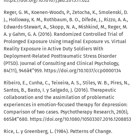
https://doi.org/10.1016/j.jad.2013.11.022
Reger, G. M., Koenen-Woods, P., Zetocha, K., Smolenski, D.
J., Holloway, K. M., Rothbaum, B. O., Difede, J., Rizzo, A. A.,
Edwards-Stewart, A., Skopp, N. A., Mishkind, M., Reger, M.
A. y Gahm, G. A. (2016). Randomized Controlled Trial of
Prolonged Exposure Using Imaginal Exposure vs. Virtual
Reality Exposure in Active Duty Soldiers With
Deployment-Related Posttraumatic Stress Disorder
(PTSD). Journal of Consulting and Clinical Psychology,
84(11), 946â€“959.
https://doi.org/10.1037/ccp0000134
Ribeiro, E., Cunha, C., Teixeira, A. S., Stiles, W. B., Pires, N.,
Santos, B., Basto, I. y Salgado, J. (2016). Therapeutic
collaboration and the assimilation of problematic
experiences in emotion-focused therapy for depression:
Comparison of two cases. Psychotherapy Research, 26(6),
665â€“680.
https://doi.org/10.1080/10503307.2016.1208853
Rice, L. y Greenberg, L. (1984). Patterns of Change.