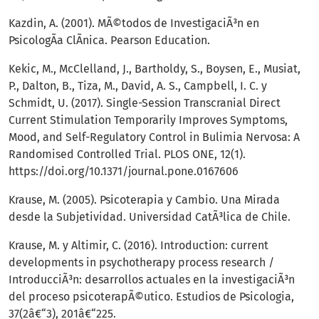
Kazdin, A. (2001). MÃ©todos de InvestigaciÃ³n en
PsicologÃ­a ClÃ­nica. Pearson Education.
Kekic, M., McClelland, J., Bartholdy, S., Boysen, E., Musiat,
P., Dalton, B., Tiza, M., David, A. S., Campbell, I. C. y
Schmidt, U. (2017). Single-Session Transcranial Direct
Current Stimulation Temporarily Improves Symptoms,
Mood, and Self-Regulatory Control in Bulimia Nervosa: A
Randomised Controlled Trial. PLOS ONE, 12(1).
https://doi.org/10.1371/journal.pone.0167606
Krause, M. (2005). Psicoterapia y Cambio. Una Mirada
desde la Subjetividad. Universidad CatÃ³lica de Chile.
Krause, M. y Altimir, C. (2016). Introduction: current
developments in psychotherapy process research /
IntroducciÃ³n: desarrollos actuales en la investigaciÃ³n
del proceso psicoterapÃ©utico. Estudios de Psicologia,
37(2â€“3), 201â€“225.