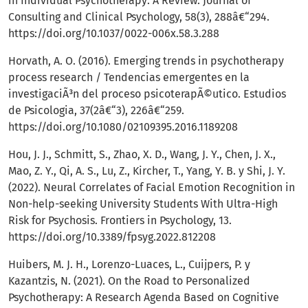
in Individual Psychotherapy: A Review. Journal of
Consulting and Clinical Psychology, 58(3), 288â€“294.
https://doi.org/10.1037/0022-006x.58.3.288
Horvath, A. O. (2016). Emerging trends in psychotherapy
process research / Tendencias emergentes en la
investigaciÃ³n del proceso psicoterapÃ©utico. Estudios
de Psicologia, 37(2â€“3), 226â€“259.
https://doi.org/10.1080/02109395.2016.1189208
Hou, J. J., Schmitt, S., Zhao, X. D., Wang, J. Y., Chen, J. X.,
Mao, Z. Y., Qi, A. S., Lu, Z., Kircher, T., Yang, Y. B. y Shi, J. Y.
(2022). Neural Correlates of Facial Emotion Recognition in
Non-help-seeking University Students With Ultra-High
Risk for Psychosis. Frontiers in Psychology, 13.
https://doi.org/10.3389/fpsyg.2022.812208
Huibers, M. J. H., Lorenzo-Luaces, L., Cuijpers, P. y
Kazantzis, N. (2021). On the Road to Personalized
Psychotherapy: A Research Agenda Based on Cognitive