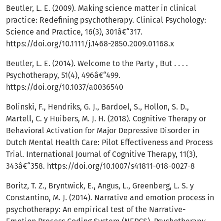
Beutler, L. E. (2009). Making science matter in clinical
practice: Redefining psychotherapy. Clinical Psychology:
Science and Practice, 16(3), 301â€“317.
https://doi.org/10.1111/j.1468-2850.2009.01168.x
Beutler, L. E. (2014). Welcome to the Party , But . . . .
Psychotherapy, 51(4), 496â€“499.
https://doi.org/10.1037/a0036540
Bolinski, F., Hendriks, G. J., Bardoel, S., Hollon, S. D.,
Martell, C. y Huibers, M. J. H. (2018). Cognitive Therapy or
Behavioral Activation for Major Depressive Disorder in
Dutch Mental Health Care: Pilot Effectiveness and Process
Trial. International Journal of Cognitive Therapy, 11(3),
343â€“358.
https://doi.org/10.1007/s41811-018-0027-8
Boritz, T. Z., Bryntwick, E., Angus, L., Greenberg, L. S. y
Constantino, M. J. (2014). Narrative and emotion process in
psychotherapy: An empirical test of the Narrative-