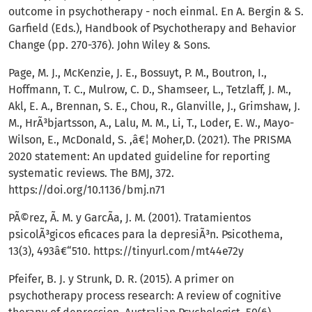
outcome in psychotherapy - noch einmal. En A. Bergin & S.
Garfield (Eds.), Handbook of Psychotherapy and Behavior
Change (pp. 270-376). John Wiley & Sons.
Page, M. J., McKenzie, J. E., Bossuyt, P. M., Boutron, I.,
Hoffmann, T. C., Mulrow, C. D., Shamseer, L., Tetzlaff, J. M.,
Akl, E. A., Brennan, S. E., Chou, R., Glanville, J., Grimshaw, J.
M., HrÃ³bjartsson, A., Lalu, M. M., Li, T., Loder, E. W., Mayo-
Wilson, E., McDonald, S. ,â€¦ Moher,D. (2021). The PRISMA
2020 statement: An updated guideline for reporting
systematic reviews. The BMJ, 372.
https://doi.org/10.1136/bmj.n71
PÃ©rez, Ã. M. y GarcÃ­a, J. M. (2001). Tratamientos
psicolÃ³gicos eficaces para la depresiÃ³n. Psicothema,
13(3), 493â€“510.
https://tinyurl.com/mt44e72y
Pfeifer, B. J. y Strunk, D. R. (2015). A primer on
psychotherapy process research: A review of cognitive