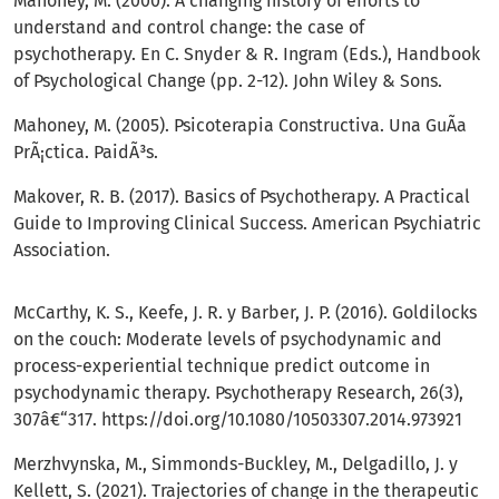
Mahoney, M. (2000). A changing history of efforts to
understand and control change: the case of
psychotherapy. En C. Snyder & R. Ingram (Eds.), Handbook
of Psychological Change (pp. 2-12). John Wiley & Sons.
Mahoney, M. (2005). Psicoterapia Constructiva. Una GuÃ­a
PrÃ¡ctica. PaidÃ³s.
Makover, R. B. (2017). Basics of Psychotherapy. A Practical
Guide to Improving Clinical Success. American Psychiatric
Association.
McCarthy, K. S., Keefe, J. R. y Barber, J. P. (2016). Goldilocks
on the couch: Moderate levels of psychodynamic and
process-experiential technique predict outcome in
psychodynamic therapy. Psychotherapy Research, 26(3),
307â€“317.
https://doi.org/10.1080/10503307.2014.973921
Merzhvynska, M., Simmonds-Buckley, M., Delgadillo, J. y
Kellett, S. (2021). Trajectories of change in the therapeutic