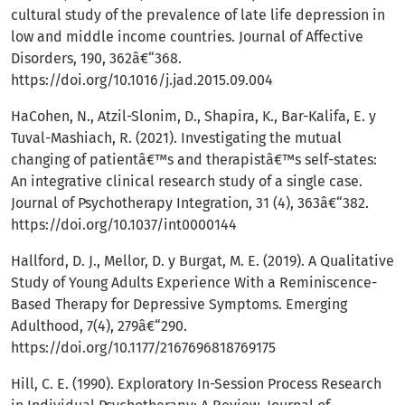
cultural study of the prevalence of late life depression in
low and middle income countries. Journal of Affective
Disorders, 190, 362â€“368.
https://doi.org/10.1016/j.jad.2015.09.004
HaCohen, N., Atzil-Slonim, D., Shapira, K., Bar-Kalifa, E. y
Tuval-Mashiach, R. (2021). Investigating the mutual
changing of patientâ€™s and therapistâ€™s self-states:
An integrative clinical research study of a single case.
Journal of Psychotherapy Integration, 31 (4), 363â€“382.
https://doi.org/10.1037/int0000144
Hallford, D. J., Mellor, D. y Burgat, M. E. (2019). A Qualitative
Study of Young Adults Experience With a Reminiscence-
Based Therapy for Depressive Symptoms. Emerging
Adulthood, 7(4), 279â€“290.
https://doi.org/10.1177/2167696818769175
Hill, C. E. (1990). Exploratory In-Session Process Research