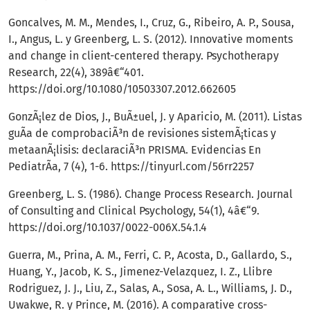
Goncalves, M. M., Mendes, I., Cruz, G., Ribeiro, A. P., Sousa,
I., Angus, L. y Greenberg, L. S. (2012). Innovative moments
and change in client-centered therapy. Psychotherapy
Research, 22(4), 389â€“401.
https://doi.org/10.1080/10503307.2012.662605
GonzÃ¡lez de Dios, J., BuÃ±uel, J. y Aparicio, M. (2011). Listas
guÃ­a de comprobaciÃ³n de revisiones sistemÃ¡ticas y
metaanÃ¡lisis: declaraciÃ³n PRISMA. Evidencias En
PediatrÃ­a, 7 (4), 1-6.
https://tinyurl.com/56rr2257
Greenberg, L. S. (1986). Change Process Research. Journal
of Consulting and Clinical Psychology, 54(1), 4â€“9.
https://doi.org/10.1037/0022-006X.54.1.4
Guerra, M., Prina, A. M., Ferri, C. P., Acosta, D., Gallardo, S.,
Huang, Y., Jacob, K. S., Jimenez-Velazquez, I. Z., Llibre
Rodriguez, J. J., Liu, Z., Salas, A., Sosa, A. L., Williams, J. D.,
Uwakwe, R. y Prince, M. (2016). A comparative cross-