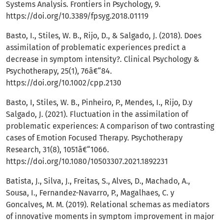
Systems Analysis. Frontiers in Psychology, 9.
https://doi.org/10.3389/fpsyg.2018.01119
Basto, I., Stiles, W. B., Rijo, D., & Salgado, J. (2018). Does
assimilation of problematic experiences predict a
decrease in symptom intensity?. Clinical Psychology &
Psychotherapy, 25(1), 76â€“84.
https://doi.org/10.1002/cpp.2130
Basto, I, Stiles, W. B., Pinheiro, P., Mendes, I., Rijo, D.y
Salgado, J. (2021). Fluctuation in the assimilation of
problematic experiences: A comparison of two contrasting
cases of Emotion Focused Therapy. Psychotherapy
Research, 31(8), 1051â€“1066.
https://doi.org/10.1080/10503307.2021.1892231
Batista, J., Silva, J., Freitas, S., Alves, D., Machado, A.,
Sousa, I., Fernandez-Navarro, P., Magalhaes, C. y
Goncalves, M. M. (2019). Relational schemas as mediators
of innovative moments in symptom improvement in major