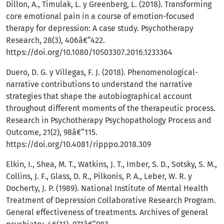
Dillon, A., Timulak, L. y Greenberg, L. (2018). Transforming
core emotional pain in a course of emotion-focused
therapy for depression: A case study. Psychotherapy
Research, 28(3), 406â€“422.
https://doi.org/10.1080/10503307.2016.1233364
Duero, D. G. y Villegas, F. J. (2018). Phenomenological-
narrative contributions to understand the narrative
strategies that shape the autobiographical account
throughout different moments of the therapeutic process.
Research in Psychotherapy Psychopathology Process and
Outcome, 21(2), 98â€“115.
https://doi.org/10.4081/ripppo.2018.309
Elkin, I., Shea, M. T., Watkins, J. T., Imber, S. D., Sotsky, S. M.,
Collins, J. F., Glass, D. R., Pilkonis, P. A., Leber, W. R. y
Docherty, J. P. (1989). National Institute of Mental Health
Treatment of Depression Collaborative Research Program.
General effectiveness of treatments. Archives of general