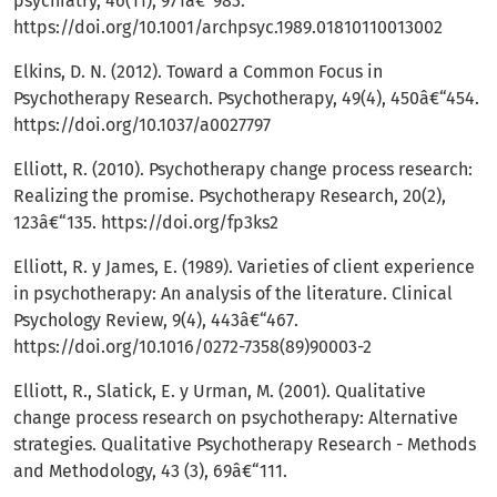
psychiatry, 46(11), 971â€“983.
https://doi.org/10.1001/archpsyc.1989.01810110013002
Elkins, D. N. (2012). Toward a Common Focus in
Psychotherapy Research. Psychotherapy, 49(4), 450â€“454.
https://doi.org/10.1037/a0027797
Elliott, R. (2010). Psychotherapy change process research:
Realizing the promise. Psychotherapy Research, 20(2),
123â€“135.
https://doi.org/fp3ks2
Elliott, R. y James, E. (1989). Varieties of client experience
in psychotherapy: An analysis of the literature. Clinical
Psychology Review, 9(4), 443â€“467.
https://doi.org/10.1016/0272-7358(89)90003-2
Elliott, R., Slatick, E. y Urman, M. (2001). Qualitative
change process research on psychotherapy: Alternative
strategies. Qualitative Psychotherapy Research - Methods
and Methodology, 43 (3), 69â€“111.