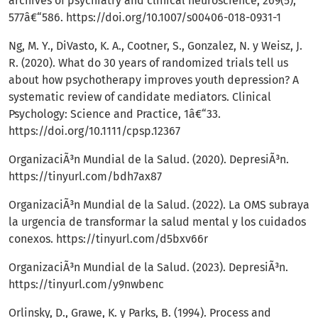
archives of psychiatry and clinical neuroscience, 269(5),
577â€“586.
https://doi.org/10.1007/s00406-018-0931-1
Ng, M. Y., DiVasto, K. A., Cootner, S., Gonzalez, N. y Weisz, J.
R. (2020). What do 30 years of randomized trials tell us
about how psychotherapy improves youth depression? A
systematic review of candidate mediators. Clinical
Psychology: Science and Practice, 1â€“33.
https://doi.org/10.1111/cpsp.12367
OrganizaciÃ³n Mundial de la Salud. (2020). DepresiÃ³n.
https://tinyurl.com/bdh7ax87
OrganizaciÃ³n Mundial de la Salud. (2022). La OMS subraya
la urgencia de transformar la salud mental y los cuidados
conexos.
https://tinyurl.com/d5bxv66r
OrganizaciÃ³n Mundial de la Salud. (2023). DepresiÃ³n.
https://tinyurl.com/y9nwbenc
Orlinsky, D., Grawe, K. y Parks, B. (1994). Process and