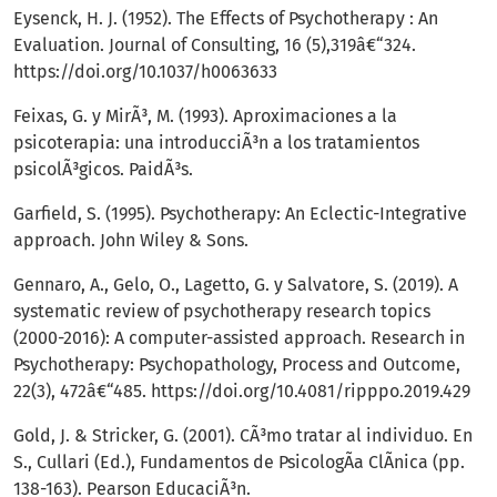
Eysenck, H. J. (1952). The Effects of Psychotherapy : An
Evaluation. Journal of Consulting, 16 (5),319â€“324.
https://doi.org/10.1037/h0063633
Feixas, G. y MirÃ³, M. (1993). Aproximaciones a la
psicoterapia: una introducciÃ³n a los tratamientos
psicolÃ³gicos. PaidÃ³s.
Garfield, S. (1995). Psychotherapy: An Eclectic-Integrative
approach. John Wiley & Sons.
Gennaro, A., Gelo, O., Lagetto, G. y Salvatore, S. (2019). A
systematic review of psychotherapy research topics
(2000-2016): A computer-assisted approach. Research in
Psychotherapy: Psychopathology, Process and Outcome,
22(3), 472â€“485.
https://doi.org/10.4081/ripppo.2019.429
Gold, J. & Stricker, G. (2001). CÃ³mo tratar al individuo. En
S., Cullari (Ed.), Fundamentos de PsicologÃ­a ClÃ­nica (pp.
138-163). Pearson EducaciÃ³n.