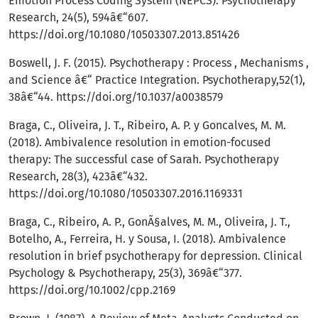
Emotion Process Coding System (NEPCS). Psychotherapy
Research, 24(5), 594â€“607.
https://doi.org/10.1080/10503307.2013.851426
Boswell, J. F. (2015). Psychotherapy : Process , Mechanisms ,
and Science â€“ Practice Integration. Psychotherapy,52(1),
38â€“44.
https://doi.org/10.1037/a0038579
Braga, C., Oliveira, J. T., Ribeiro, A. P. y Goncalves, M. M.
(2018). Ambivalence resolution in emotion-focused
therapy: The successful case of Sarah. Psychotherapy
Research, 28(3), 423â€“432.
https://doi.org/10.1080/10503307.2016.1169331
Braga, C., Ribeiro, A. P., GonÃ§alves, M. M., Oliveira, J. T.,
Botelho, A., Ferreira, H. y Sousa, I. (2018). Ambivalence
resolution in brief psychotherapy for depression. Clinical
Psychology & Psychotherapy, 25(3), 369â€“377.
https://doi.org/10.1002/cpp.2169