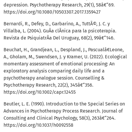
depression. Psychotherapy Research, 29(1), 58â€“69.
https://doi.org/10.1080/10503307.2017.1359427
Bernardi, R., Defey, D., Garbarino, A., TuttÃ©, J. C. y
Villalba, L. (2004). GuÃ­a clÃ­nica para la psicoterapia.
Revista de PsiquiatrÃ­a Del Uruguay, 68(2), 99â€“146.
Beuchat, H., Grandjean, L., Despland, J., Pascualâ€Leone,
A., Gholam, M., Swendsen, J. y Kramer, U. (2022). Ecological
momentary assessment of emotional processing: An
exploratory analysis comparing daily life and a
psychotherapy analogue session. Counselling &
Psychotherapy Research, 22(2), 345â€“356.
https://doi.org/10.1002/capr.12455
Beutler, L. E. (1990). Introduction to the Special Series on
Advances in Psychotherapy Process Research. Journal of
Consulting and Clinical Psychology, 58(3), 263â€“264.
https://doi.org/10.1037/h0092558