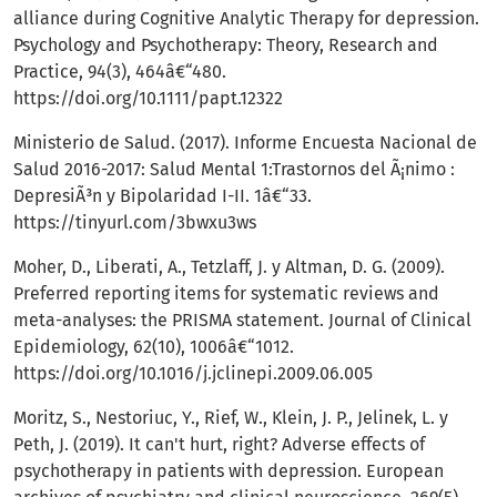
alliance during Cognitive Analytic Therapy for depression.
Psychology and Psychotherapy: Theory, Research and
Practice, 94(3), 464â€“480.
https://doi.org/10.1111/papt.12322
Ministerio de Salud. (2017). Informe Encuesta Nacional de
Salud 2016-2017: Salud Mental 1:Trastornos del Ã¡nimo :
DepresiÃ³n y Bipolaridad I-II. 1â€“33.
https://tinyurl.com/3bwxu3ws
Moher, D., Liberati, A., Tetzlaff, J. y Altman, D. G. (2009).
Preferred reporting items for systematic reviews and
meta-analyses: the PRISMA statement. Journal of Clinical
Epidemiology, 62(10), 1006â€“1012.
https://doi.org/10.1016/j.jclinepi.2009.06.005
Moritz, S., Nestoriuc, Y., Rief, W., Klein, J. P., Jelinek, L. y
Peth, J. (2019). It can't hurt, right? Adverse effects of
psychotherapy in patients with depression. European