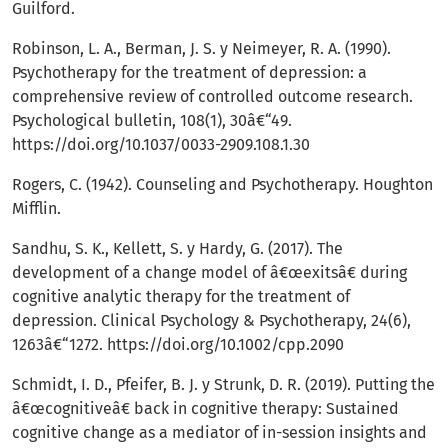
Guilford.
Robinson, L. A., Berman, J. S. y Neimeyer, R. A. (1990).
Psychotherapy for the treatment of depression: a
comprehensive review of controlled outcome research.
Psychological bulletin, 108(1), 30â€“49.
https://doi.org/10.1037/0033-2909.108.1.30
Rogers, C. (1942). Counseling and Psychotherapy. Houghton
Mifflin.
Sandhu, S. K., Kellett, S. y Hardy, G. (2017). The
development of a change model of â€œexitsâ€ during
cognitive analytic therapy for the treatment of
depression. Clinical Psychology & Psychotherapy, 24(6),
1263â€“1272.
https://doi.org/10.1002/cpp.2090
Schmidt, I. D., Pfeifer, B. J. y Strunk, D. R. (2019). Putting the
â€œcognitiveâ€ back in cognitive therapy: Sustained
cognitive change as a mediator of in-session insights and