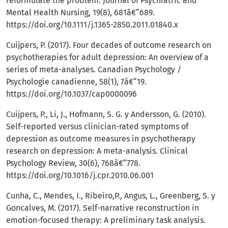
reformulate the problem. Journal of Psychiatric and
Mental Health Nursing, 19(8), 681â€“689.
https://doi.org/10.1111/j.1365-2850.2011.01840.x
Cuijpers, P. (2017). Four decades of outcome research on
psychotherapies for adult depression: An overview of a
series of meta-analyses. Canadian Psychology /
Psychologie canadienne, 58(1), 7â€“19.
https://doi.org/10.1037/cap0000096
Cuijpers, P., Li, J., Hofmann, S. G. y Andersson, G. (2010).
Self-reported versus clinician-rated symptoms of
depression as outcome measures in psychotherapy
research on depression: A meta-analysis. Clinical
Psychology Review, 30(6), 768â€“778.
https://doi.org/10.1016/j.cpr.2010.06.001
Cunha, C., Mendes, I., Ribeiro,P., Angus, L., Greenberg, S. y
Goncalves, M. (2017). Self-narrative reconstruction in
emotion-focused therapy: A preliminary task analysis.