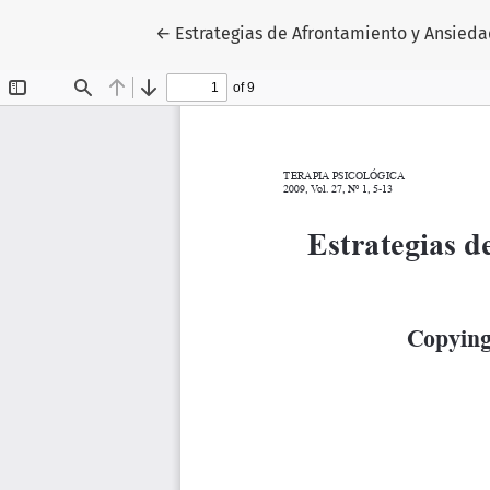
Volver a los detalles del artículo
←
Estrategias de Afrontamiento y Ansied