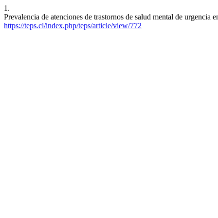
1.
Prevalencia de atenciones de trastornos de salud mental de urgencia 
https://teps.cl/index.php/teps/article/view/772