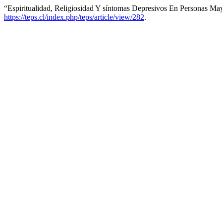
“Espiritualidad, Religiosidad Y síntomas Depresivos En Personas Ma
https://teps.cl/index.php/teps/article/view/282
.