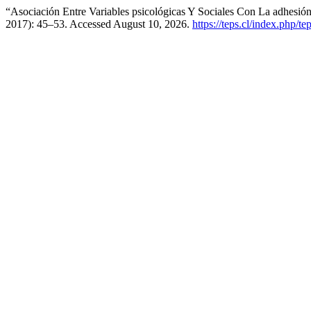
“Asociación Entre Variables psicológicas Y Sociales Con La adhesió
2017): 45–53. Accessed August 10, 2026.
https://teps.cl/index.php/te