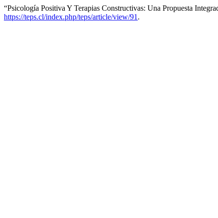
“Psicología Positiva Y Terapias Constructivas: Una Propuesta Integr
https://teps.cl/index.php/teps/article/view/91
.