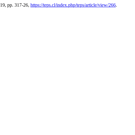
2019, pp. 317-26,
https://teps.cl/index.php/teps/article/view/266
.