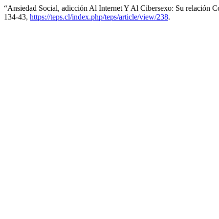
“Ansiedad Social, adicción Al Internet Y Al Cibersexo: Su relación
134-43,
https://teps.cl/index.php/teps/article/view/238
.