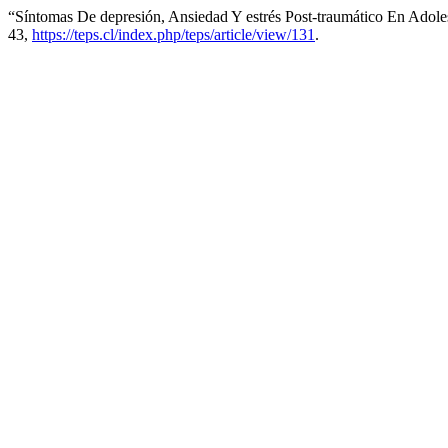
“Síntomas De depresión, Ansiedad Y estrés Post-traumático En Adol
43,
https://teps.cl/index.php/teps/article/view/131
.