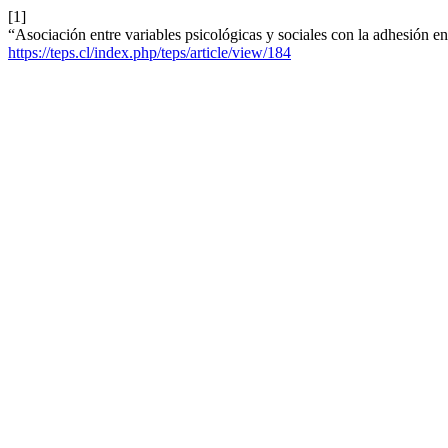
[1]
“Asociación entre variables psicológicas y sociales con la adhesión e
https://teps.cl/index.php/teps/article/view/184