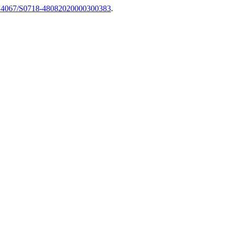
/10.4067/S0718-48082020000300383
.