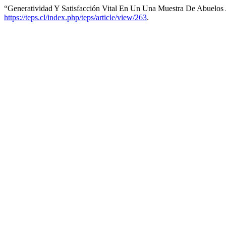
“Generatividad Y Satisfacción Vital En Un Una Muestra De Abuelos 
https://teps.cl/index.php/teps/article/view/263
.