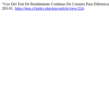
“Uso Del Test De Rendimiento Continuo De Conners Para Diferenc
283-91.
https://teps.cl/index.php/teps/article/view/224
.