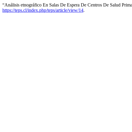
“Análisis etnográfico En Salas De Espera De Centros De Salud Prima
https://teps.cl/index.php/teps/article/view/14
.