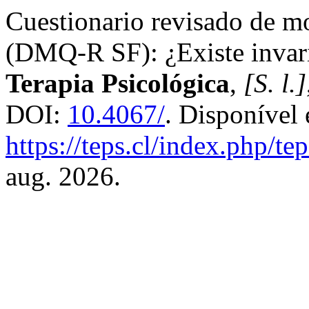
Cuestionario revisado de m
(DMQ-R SF): ¿Existe invari
Terapia Psicológica
,
[S. l.]
DOI:
10.4067/
. Disponível
https://teps.cl/index.php/te
aug. 2026.