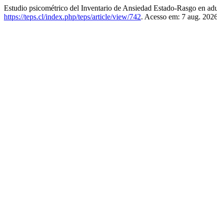
Estudio psicométrico del Inventario de Ansiedad Estado-Rasgo en adu
https://teps.cl/index.php/teps/article/view/742
. Acesso em: 7 aug. 2026