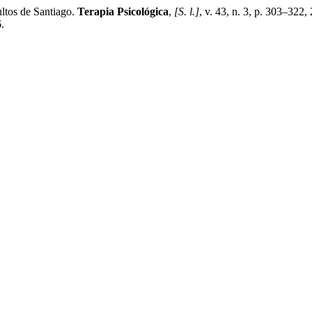
ltos de Santiago.
Terapia Psicológica
,
[S. l.]
, v. 43, n. 3, p. 303–322
.