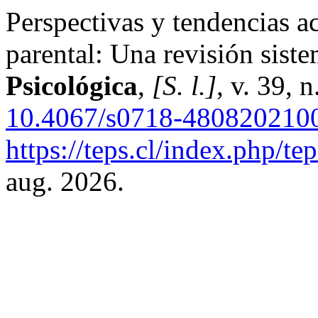
Perspectivas y tendencias a
parental: Una revisión sistem
Psicológica
,
[S. l.]
, v. 39, 
10.4067/s0718-480820210
https://teps.cl/index.php/te
aug. 2026.