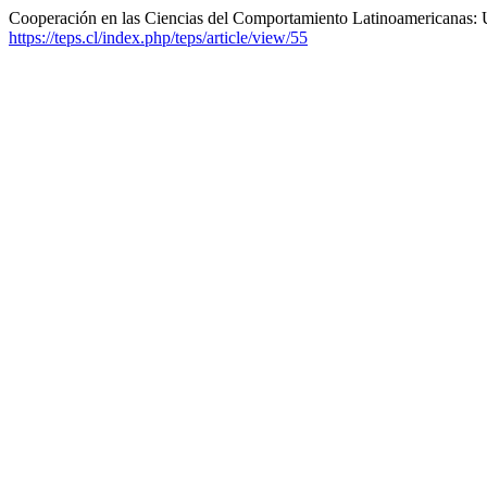
Cooperación en las Ciencias del Comportamiento Latinoamericanas: 
https://teps.cl/index.php/teps/article/view/55