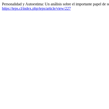
Personalidad y Autoestima: Un análisis sobre el importante papel de s
https://teps.cl/index.php/teps/article/view/227