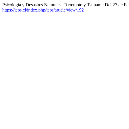
Psicología y Desastres Naturales: Terremoto y Tsunami: Del 27 de Fe
https://teps.cl/index.php/teps/article/view/192