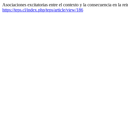
Asociaciones excitatorias entre el contexto y la consecuencia en la re
https://teps.cl/index.php/teps/article/view/186