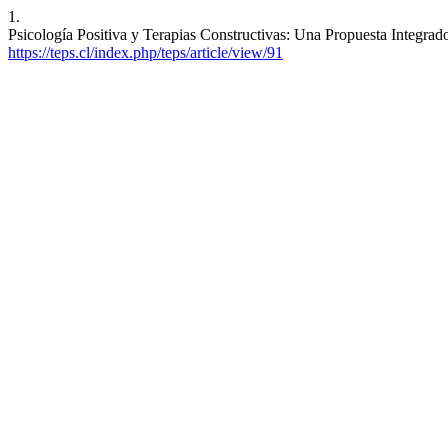
1.
Psicología Positiva y Terapias Constructivas: Una Propuesta Integrad
https://teps.cl/index.php/teps/article/view/91