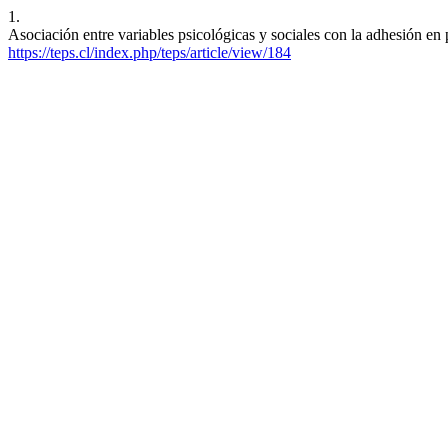
1.
Asociación entre variables psicológicas y sociales con la adhesión en 
https://teps.cl/index.php/teps/article/view/184