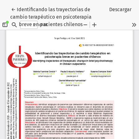
Volver a los detalles del artículo
←
Identificando las trayectorias de
Descargar
cambio terapéutico en psicoterapia
breve en pacientes chilenos